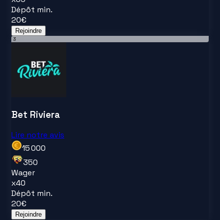
Dépôt min.
20
€
Rejoindre
3
Bet Riviera
Lire notre avis
15 000
350
Wager
x
40
Dépôt min.
20
€
Rejoindre