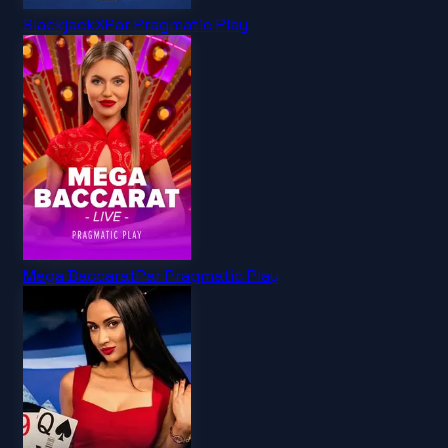
BlackjackX
Par
Pragmatic Play
Mega Baccarat
Par
Pragmatic Play