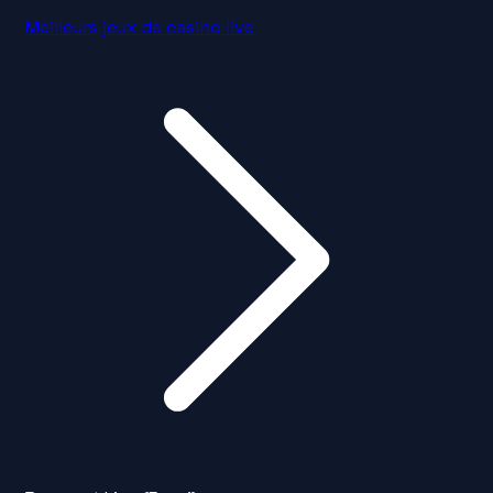
Meilleurs jeux de casino live