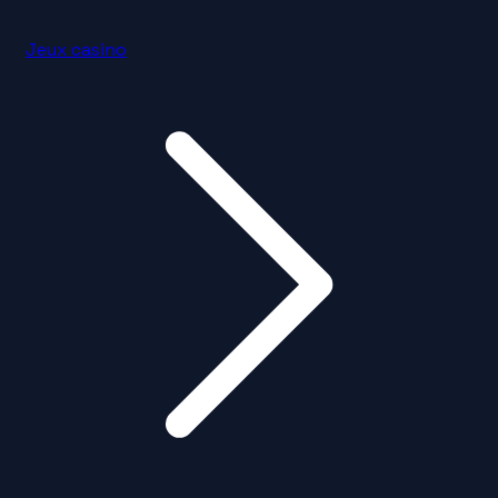
Jeux casino