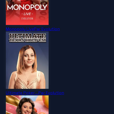
Monopoly Live
Par
Evolution
Ultimate Poker ...
Par
Evolution