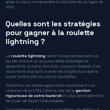
aider à mieux comprendre le principe de ce type de
titre.
Quelles sont les stratégies
pour gagner à la roulette
lightning ?
La
roulette lightning
reste fondamentalement un
jeu de chance où aucune réelle stratégie ne
garantit la victoire. Une fois vos paris réalisés, il ne
vous reste plus qu’à croiser les doigts pour que la
boule tombe pile où vous le souhaitez.
Toutefois, certaines approches maximisent vos
chances de profits. C’est le cas de la
gestion
rigoureuse de votre bankroll
et, plus généralement,
de jouer de façon responsable.
Concrètement, nous vous conseillons de définir un