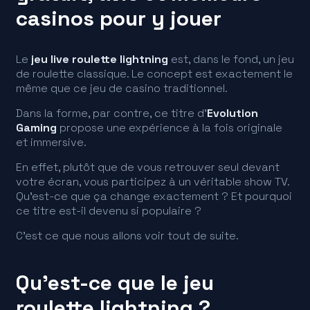
casinos pour y jouer
Le
jeu live roulette lightning
est, dans le fond, un jeu
de roulette classique. Le concept est exactement le
même que ce jeu de casino traditionnel.
Dans la forme, par contre, ce titre d’
Evolution
Gaming
propose une expérience à la fois originale
et immersive.
En effet, plutôt que de vous retrouver seul devant
votre écran, vous participez à un véritable show TV.
Qu’est-ce que ça change exactement ? Et pourquoi
ce titre est-il devenu si populaire ?
C’est ce que nous allons voir tout de suite.
Qu'est-ce que le jeu
roulette lightning ?