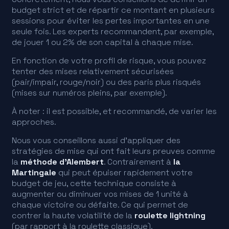
budget strict et de répartir ce montant en plusieurs
sessions pour éviter les pertes importantes en une
seule fois. Les experts recommandent, par exemple,
de jouer 1 ou 2% de son capital à chaque mise.
En fonction de votre profil de risque, vous pouvez
tenter des mises relativement sécurisées
(pair/impair, rouge/noir) ou des paris plus risqués
(mises sur numéros pleins, par exemple).
À noter : il est possible, et recommandé, de varier les
approches.
Nous vous conseillons aussi d’appliquer des
stratégies de mise qui ont fait leurs preuves comme
la
méthode d’Alembert
. Contrairement à
la
Martingale
qui peut épuiser rapidement votre
budget de jeu, cette technique consiste à
augmenter ou diminuer vos mises de 1 unité à
chaque victoire ou défaite. Ce qui permet de
contrer la haute volatilité de la
roulette lightning
(par rapport à la roulette classique).