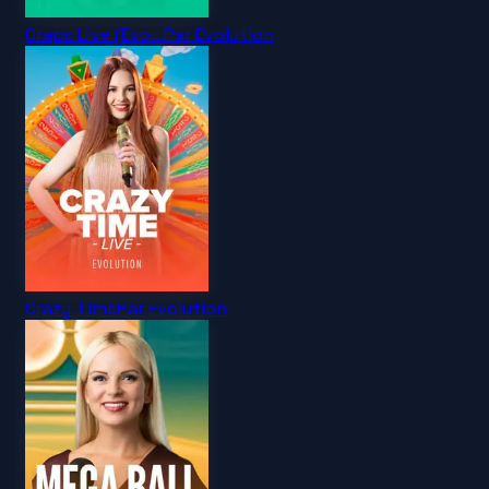
Craps Live (Evo...
Par
Evolution
Crazy Time
Par
Evolution