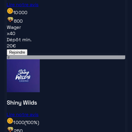
Lire notre avis
10 000
800
Wager
x
40
Dépôt min.
20
€
Rejoindre
2
Shiny Wilds
Lire notre avis
1 000
(
100
%)
250