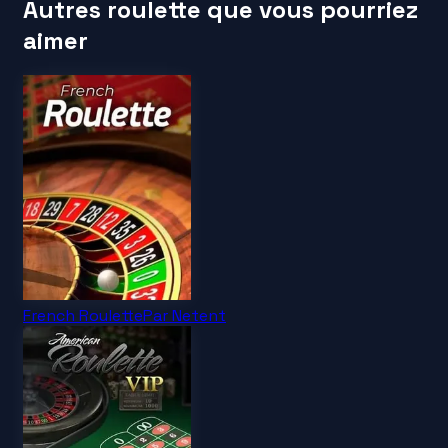
Autres roulette que vous pourriez
aimer
French Roulette
Par
Netent