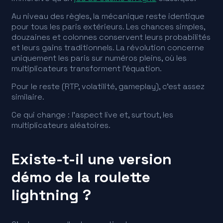
Au niveau des règles, la mécanique reste identique
pour tous les paris extérieurs. Les chances simples,
douzaines et colonnes conservent leurs probabilités
et leurs gains traditionnels. La révolution concerne
uniquement les paris sur numéros pleins, où les
multiplicateurs transforment l'équation.
Pour le reste (RTP, volatilité, gameplay), c’est assez
similaire.
Ce qui change : l’aspect live et, surtout, les
multiplicateurs aléatoires.
Existe-t-il une version
démo de la roulette
lightning ?