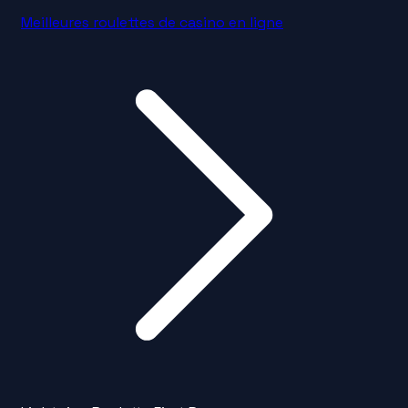
Meilleures roulettes de casino en ligne