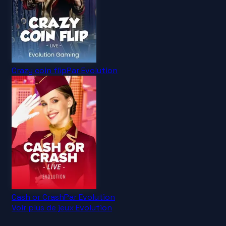
Crazy coin flip
Par
Evolution
Cash or Crash
Par
Evolution
Voir plus de jeux Evolution