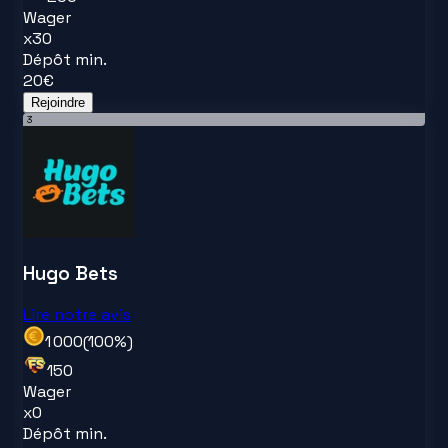
Wager
x
30
Dépôt min.
20
€
Rejoindre
3
Hugo Bets
Lire notre avis
1 000
(
100
%)
150
Wager
x
0
Dépôt min.