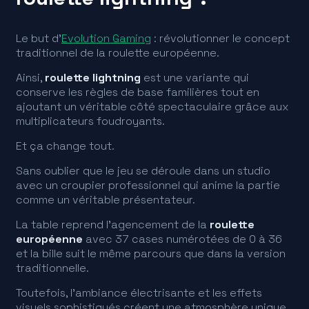
Le but d’
Evolution Gaming
: révolutionner le concept
traditionnel de la roulette européenne.
Ainsi,
roulette lightning
est une variante qui
conserve les règles de base familières tout en
ajoutant un véritable côté spectaculaire grâce aux
multiplicateurs foudroyants.
Et ça change tout.
Sans oublier que le jeu se déroule dans un studio
avec un croupier professionnel qui anime la partie
comme un véritable présentateur.
La table reprend l'agencement de la
roulette
européenne
avec 37 cases numérotées de 0 à 36
et la bille suit le même parcours que dans la version
traditionnelle.
Toutefois, l'ambiance électrisante et les effets
visuels sophistiqués créent une atmosphère unique.