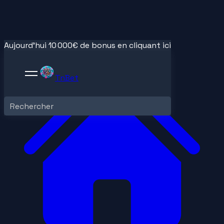
Aujourd'hui 10 000€ de bonus en cliquant ici
TnBet
Rechercher