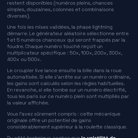
restent disponibles (numéros pleins, chances
simples, douzaines, colonnes et combinaisons
diverses).
Une fois les mises validées, la phase lightning
démarre. Le générateur aléatoire sélectionne entre
1 et 5 numéros chanceux qui seront frappés par la
foudre. Chaque numéro touché reçoit un
multiplicateur spécifique : 50x, 100x, 200x, 300x,
400x ou 500x.
Le croupier live lance ensuite la bille dans la roue
automatisée. Si elle s'arrête sur un numéro ordinaire,
les gains sont calculés selon les règles habituelles.
En revanche, si elle tombe sur un numéro électrifié,
tous les paris sur ce numéro plein sont multipliés par
la valeur affichée.
Vous l’avez sûrement compris : cette mécanique
originale offre un potentiel de gains
considérablement supérieur à la roulette classique.
Du côté technique, sachez que
la volatilité de