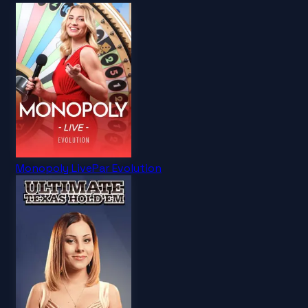
Monopoly Live
Par
Evolution