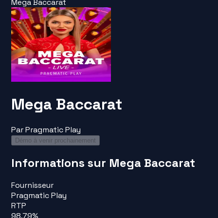
Mega Baccarat
Mega Baccarat
Par
Pragmatic Play
Démo à venir prochainement
Informations sur Mega Baccarat
Fournisseur
Pragmatic Play
RTP
98,79
%