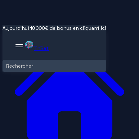
Aujourd'hui 10 000€ de bonus en cliquant ici
TnBet
Rechercher