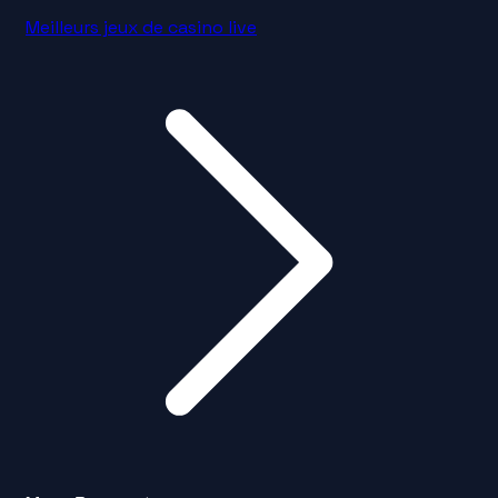
Meilleurs jeux de casino live