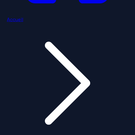
Accueil