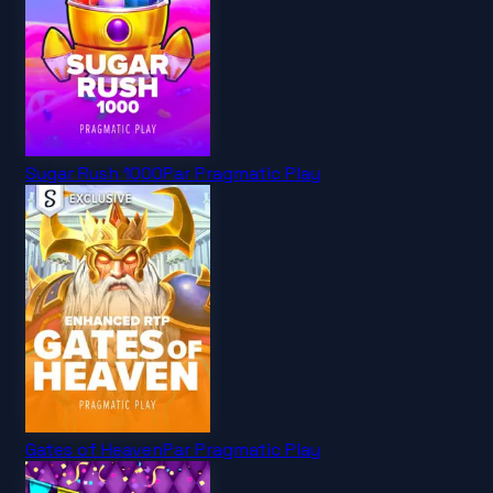
Sugar Rush 1000
Par
Pragmatic Play
Gates of Heaven
Par
Pragmatic Play