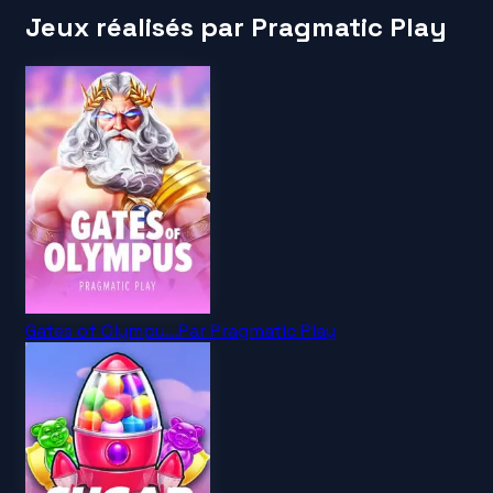
Jeux réalisés par Pragmatic Play
Gates of Olympu...
Par
Pragmatic Play