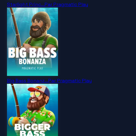
Starlight Princ...
Par
Pragmatic Play
Big Bass Bonanz...
Par
Pragmatic Play