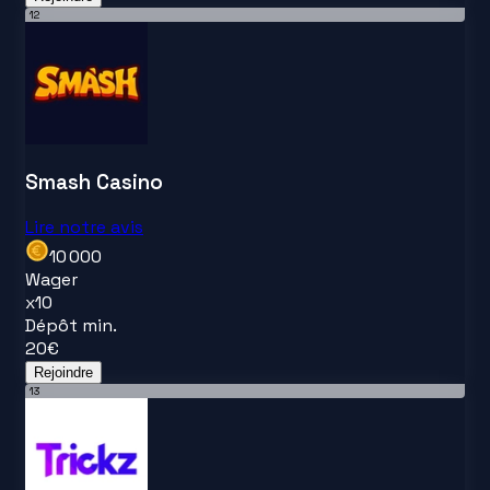
12
Smash Casino
Lire notre avis
10 000
Wager
x
10
Dépôt min.
20
€
Rejoindre
13