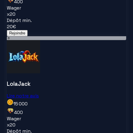
400
Wager
x
20
Dépôt min.
20
€
Rejoindre
6
LolaJack
Lire notre avis
15 000
400
Wager
x
20
Dépôt min.