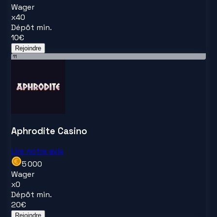
Wager
x
40
Dépôt min.
10
€
Rejoindre
11
Aphrodite Casino
Lire notre avis
5 000
Wager
x
0
Dépôt min.
20
€
Rejoindre