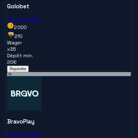
Golobet
Lire notre avis
2 000
210
Wager
x
35
Dépôt min.
20
€
Rejoindre
25
BravoPlay
Lire notre avis