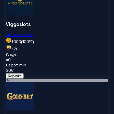
Viggoslots
Lire notre avis
1 000
(
100
%)
170
Wager
x
0
Dépôt min.
20
€
Rejoindre
24