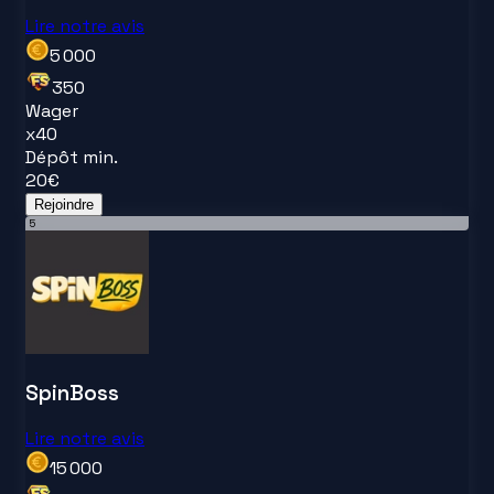
Lire notre avis
5 000
350
Wager
x
40
Dépôt min.
20
€
Rejoindre
5
SpinBoss
Lire notre avis
15 000