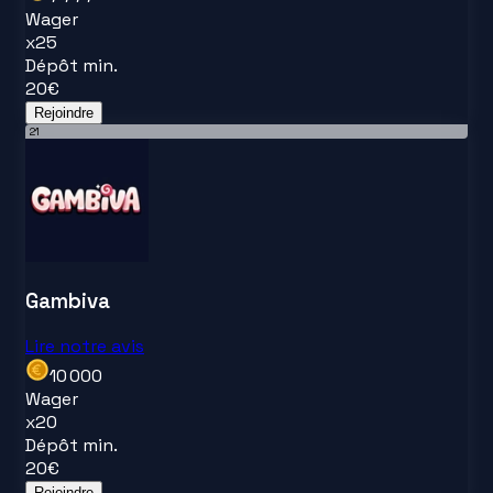
Wager
x
25
Dépôt min.
20
€
Rejoindre
21
Gambiva
Lire notre avis
10 000
Wager
x
20
Dépôt min.
20
€
Rejoindre