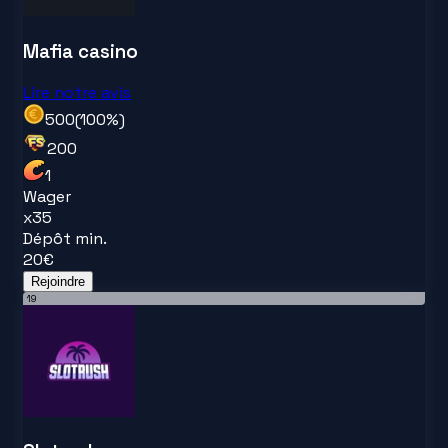
Mafia casino
Lire notre avis
500
(
100
%)
200
1
Wager
x
35
Dépôt min.
20
€
Rejoindre
19