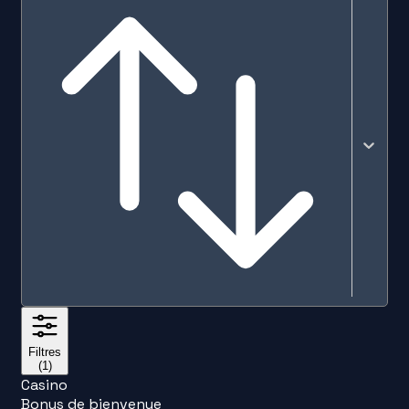
Pertinen
Filtres
(1)
Casino
Bonus de bienvenue