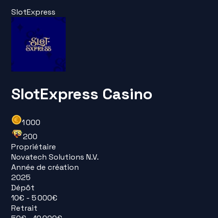
SlotExpress
SlotExpress Casino
1 000
200
Propriétaire
Novatech Solutions N.V.
Année de création
2025
Dépôt
10€ - 5 000€
Retrait