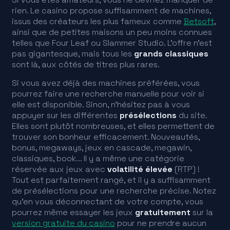
rien. Le casino propose suffisamment de machines,
issus des créateurs les plus fameux comme
Betsoft
,
ainsi que de petites maisons un peu moins connues
telles que Four Leaf ou Slammer Studio. L’offre n’est
pas gigantesque, mais tous les
grands classiques
sont là, aux côtés de titres plus rares.
Si vous avez déjà des machines préférées, vous
pourrez faire une recherche manuelle pour voir si
elle est disponible. Sinon, n’hésitez pas à vous
appuyer sur les différentes
présélections
du site.
Elles sont plutôt nombreuses, et elles permettent de
trouver son bonheur efficacement. Nouveautés,
bonus, megaways, jeux en cascade, megawin,
classiques, book... Il y a même une catégorie
réservée aux jeux avec
volatilité élevée
(RTP) !
Tout est parfaitement rangé, et il y a suffisamment
de présélections pour une recherche précise. Notez
qu’en vous déconnectant de votre compte, vous
pourrez même essayer les jeux
gratuitement
sur la
version gratuite du casino
pour ne prendre aucun