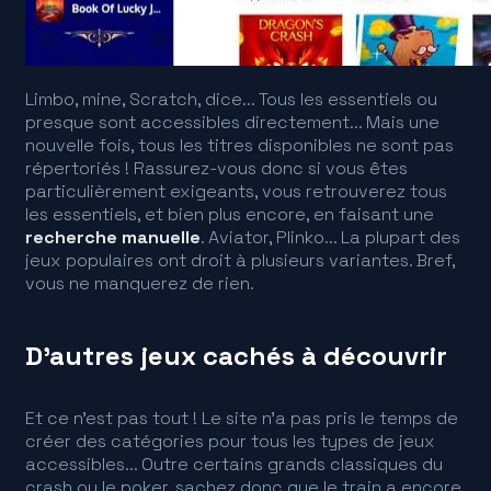
Limbo, mine, Scratch, dice... Tous les essentiels ou
presque sont accessibles directement... Mais une
nouvelle fois, tous les titres disponibles ne sont pas
répertoriés ! Rassurez-vous donc si vous êtes
particulièrement exigeants, vous retrouverez tous
les essentiels, et bien plus encore, en faisant une
recherche manuelle
. Aviator, Plinko... La plupart des
jeux populaires ont droit à plusieurs variantes. Bref,
vous ne manquerez de rien.
D’autres jeux cachés à découvrir
Et ce n’est pas tout ! Le site n’a pas pris le temps de
créer des catégories pour tous les types de jeux
accessibles... Outre certains grands classiques du
crash ou le poker, sachez donc que le train a encore