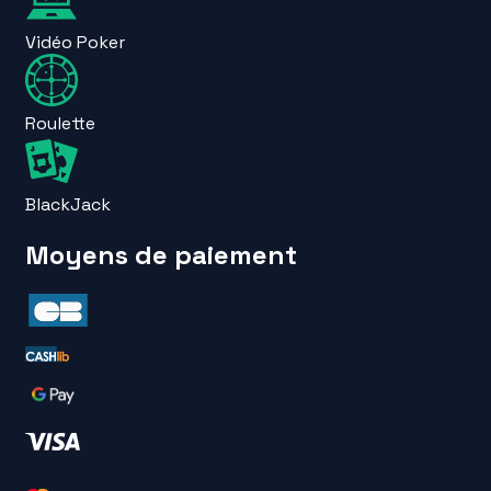
Vidéo Poker
Roulette
BlackJack
Moyens de paiement