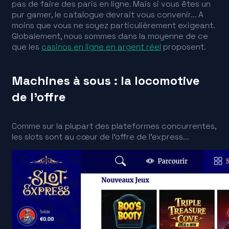
pas de faire des paris en ligne. Mais si vous êtes un
pur gamer, le catalogue devrait vous convenir... A
moins que vous ne soyez particulièrement exigeant.
Globalement, nous sommes dans la moyenne de ce
que les
casinos en ligne en argent réel
proposent.
Machines à sous : la locomotive
de l’offre
Comme sur la plupart des plateformes concurrentes,
les slots sont au cœur de l’offre de l’express...