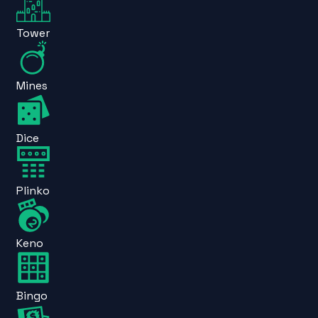
Tower
Mines
Dice
Plinko
Keno
Bingo