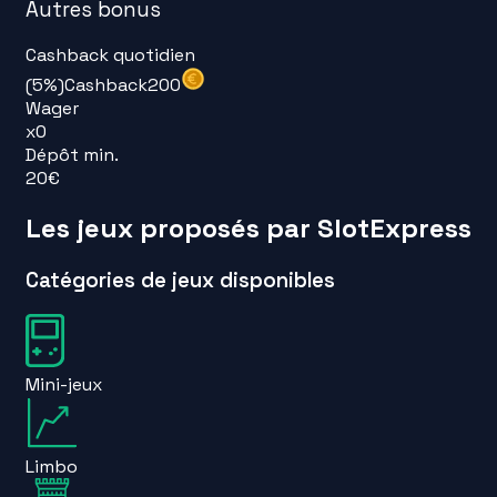
Autres bonus
Cashback quotidien
(
5
%)
Cashback
200
Wager
x
0
Dépôt min.
20
€
Les jeux proposés par SlotExpress
Catégories de jeux disponibles
Mini-jeux
Limbo