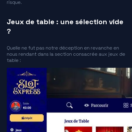
risque.
Jeux de table : une sélection vide
?
Quelle ne fut pas notre déception en revanche en
nous rendant dans la section consacrée aux jeux de
table :