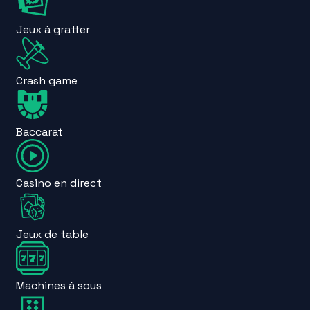
Jeux à gratter
Crash game
Baccarat
Casino en direct
Jeux de table
Machines à sous