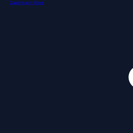
Casino en ligne