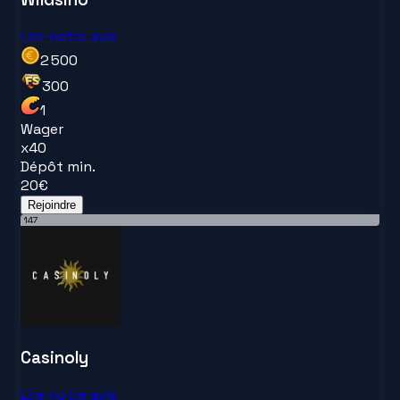
Lire notre avis
2 500
300
1
Wager
x
40
Dépôt min.
20
€
Rejoindre
147
Casinoly
Lire notre avis