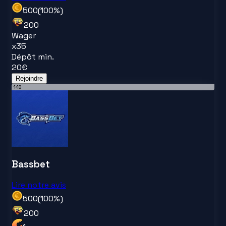
500
(
100
%)
200
Wager
x
35
Dépôt min.
20
€
Rejoindre
148
Bassbet
Lire notre avis
500
(
100
%)
200