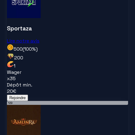
Sportaza
Lire notre avis
500
(
100
%)
200
1
Wager
x
35
Dépôt min.
20
€
Rejoindre
129