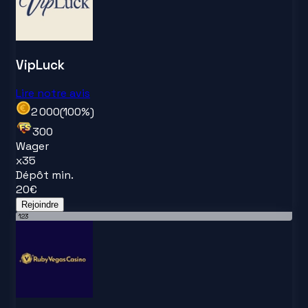
VipLuck
Lire notre avis
2 000
(
100
%)
300
Wager
x
35
Dépôt min.
20
€
Rejoindre
123