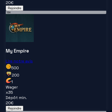
20
€
Rejoindre
134
My Empire
Lire notre avis
500
200
1
Wager
x
35
Dépôt min.
20
€
Rejoindre