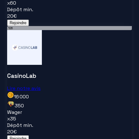
x
60
Dépôt min.
20
€
Rejoindre
126
CasinoLab
Lire notre avis
16 000
350
Wager
x
35
Dépôt min.
20
€
Rejoindre