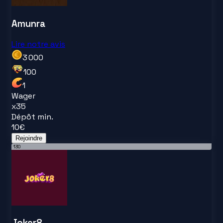
Amunra
Lire notre avis
3 000
100
1
Wager
x
35
Dépôt min.
10
€
Rejoindre
130
Joker8