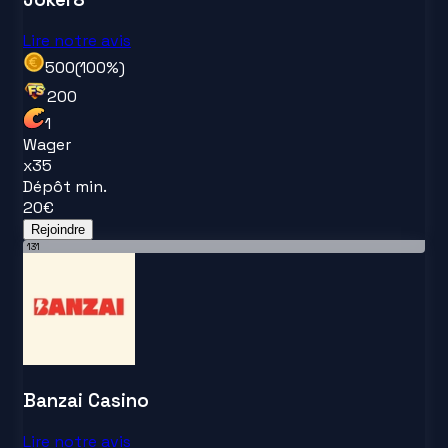
Lire notre avis
500
(
100
%)
200
1
Wager
x
35
Dépôt min.
20
€
Rejoindre
131
Banzai Casino
Lire notre avis