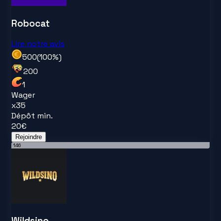
Robocat
Lire notre avis
500
(
100
%)
200
1
Wager
x
35
Dépôt min.
20
€
Rejoindre
146
Wildsino