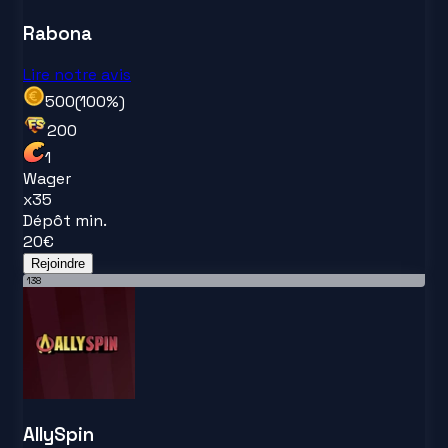
Rabona
Lire notre avis
500
(
100
%)
200
1
Wager
x
35
Dépôt min.
20
€
Rejoindre
138
AllySpin