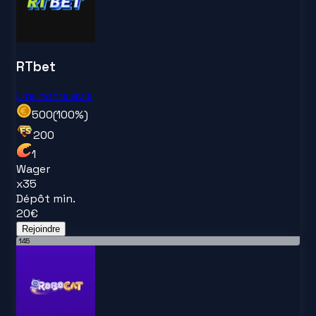
RTbet
Lire notre avis
500
(
100
%)
200
1
Wager
x
35
Dépôt min.
20
€
Rejoindre
145