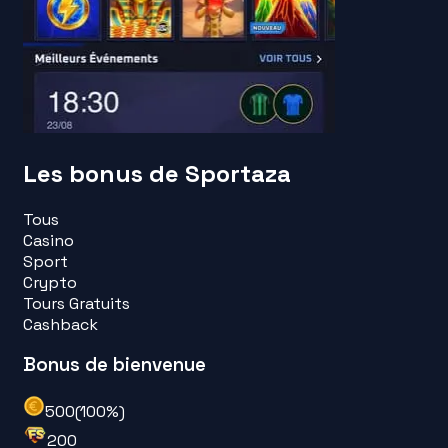
Les bonus de Sportaza
Tous
Casino
Sport
Crypto
Tours Gratuits
Cashback
Bonus de bienvenue
500
(
100
%)
200