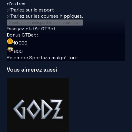
d'autres.
✅
Pariez sur le esport
✅
Pariez sur les courses hippiques.
Sportaza est indisponible dans votre pays
Essayez plutôt
GTBet
Bonus
GTBet
:
10 000
800
Rejoindre
Sportaza
malgré tout
Vous aimerez aussi