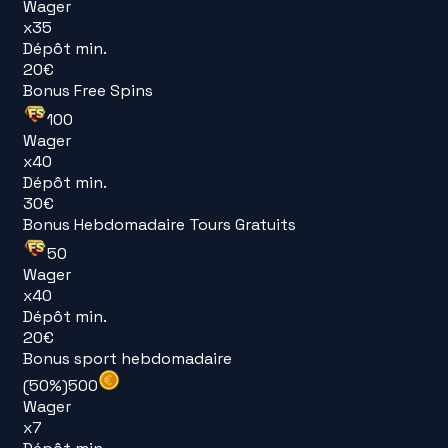
Wager
x
35
Dépôt min.
20
€
Bonus Free Spins
100
Wager
x
40
Dépôt min.
30
€
Bonus Hebdomadaire Tours Gratuits
50
Wager
x
40
Dépôt min.
20
€
Bonus sport hebdomadaire
(
50
%)
500
Wager
x
7