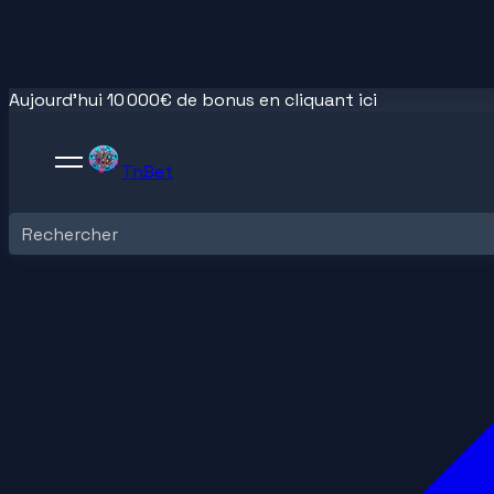
Aujourd'hui 10 000€ de bonus en cliquant ici
TnBet
Rechercher