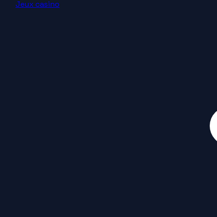
Jeux casino