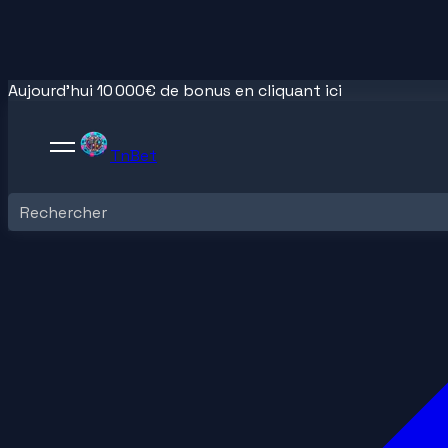
Aujourd'hui 10 000€ de bonus en cliquant ici
TnBet
Rechercher