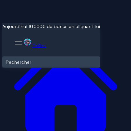
Aujourd'hui 10 000€ de bonus en cliquant ici
TnBet
Rechercher