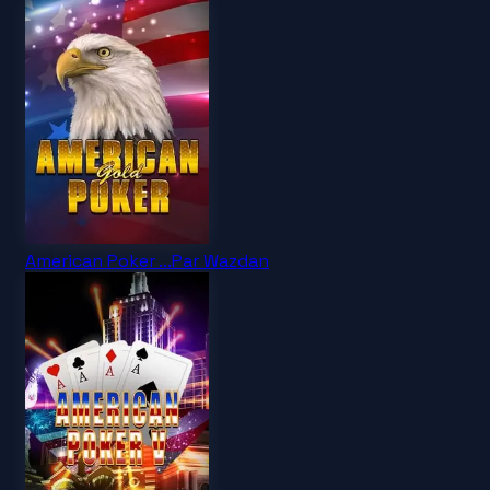
American Poker ...
Par
Wazdan