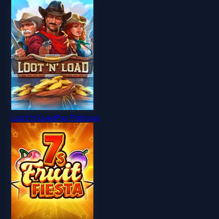
Loot'n'Load
Par
Platipus