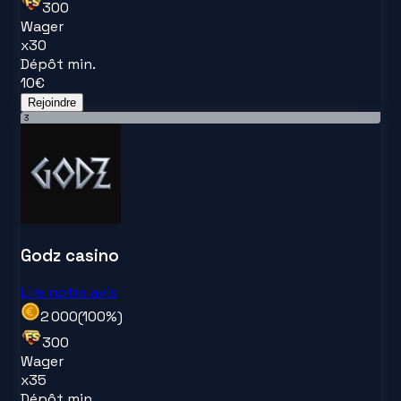
300
Wager
x
30
Dépôt min.
10
€
Rejoindre
3
Godz casino
Lire notre avis
2 000
(
100
%)
300
Wager
x
35
Dépôt min.