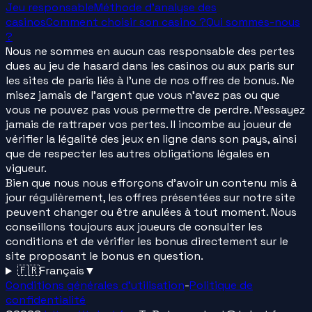
Jeu responsable
Méthode d'analyse des
casinos
Comment choisir son casino ?
Qui sommes-nous
?
Nous ne sommes en aucun cas responsable des pertes
dues au jeu de hasard dans les casinos ou aux paris sur
les sites de paris liés à l'une de nos offres de bonus. Ne
misez jamais de l'argent que vous n'avez pas ou que
vous ne pouvez pas vous permettre de perdre. N'essayez
jamais de rattraper vos pertes. Il incombe au joueur de
vérifier la légalité des jeux en ligne dans son pays, ainsi
que de respecter les autres obligations légales en
vigueur.
Bien que nous nous efforçons d'avoir un contenu mis à
jour régulièrement, les offres présentées sur notre site
peuvent changer ou être anulées à tout moment. Nous
conseillons toujours aux joueurs de consulter les
conditions et de vérifier les bonus directement sur le
site proposant le bonus en question.
🇫🇷
Français
▼
Conditions générales d'utilisation
-
Politique de
confidentialité