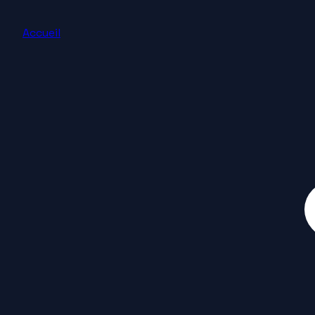
Accueil