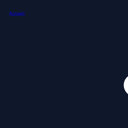
Accueil