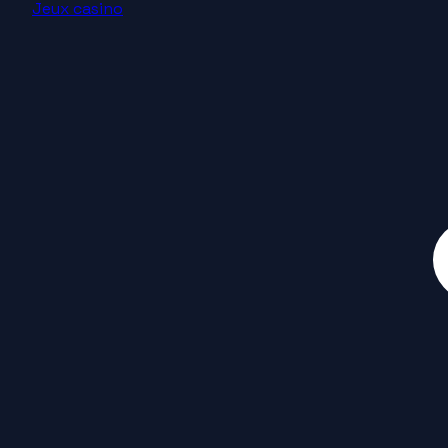
Jeux casino