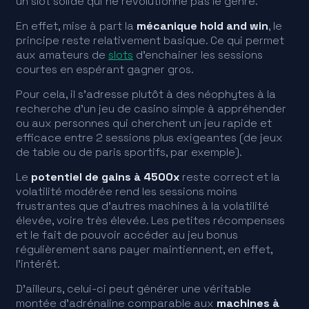
un slot solide qui ne révolutionne pas le genre.
En effet, mise à part la
mécanique hold and win
, le
principe reste relativement basique. Ce qui permet
aux amateurs de
slots
d’enchainer les sessions
courtes en espérant gagner gros.
Pour cela, il s’adresse plutôt à des néophytes à la
recherche d’un jeu de casino simple à appréhender
ou aux personnes qui cherchent un jeu rapide et
efficace entre 2 sessions plus exigeantes (de jeux
de table ou de paris sportifs, par exemple).
Le
potentiel de gains à 4500x
reste correct et la
volatilité modérée rend les sessions moins
frustrantes que d’autres machines à la volatilité
élevée, voire très élevée. Les petites récompenses
et le fait de pouvoir accéder au jeu bonus
régulièrement sans payer maintiennent, en effet,
l'intérêt.
D’ailleurs, celui-ci peut générer une véritable
montée d’adrénaline comparable aux
machines à