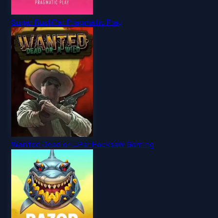
Sugar Rush
Par
Pragmatic Play
Wanted Dead or ...
Par
Hacksaw Gaming