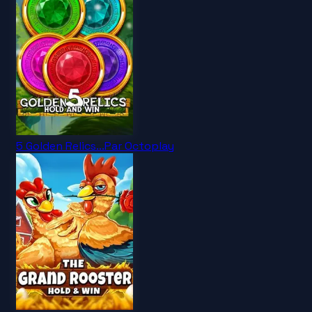
5 Golden Relics...
Par
Octoplay