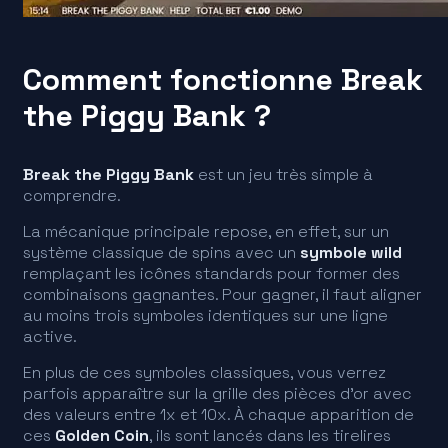
Comment fonctionne Break
the Piggy Bank ?
Break the Piggy Bank
est un jeu très simple à
comprendre.
La mécanique principale repose, en effet, sur un
système classique de spins avec un
symbole wild
remplaçant les icônes standards pour former des
combinaisons gagnantes. Pour gagner, il faut aligner
au moins trois symboles identiques sur une ligne
active.
En plus de ces symboles classiques, vous verrez
parfois apparaître sur la grille des pièces d’or avec
des valeurs entre 1x et 10x. À chaque apparition de
ces
Golden Coin
, ils sont lancés dans les tirelires