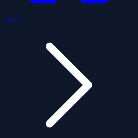
Accueil