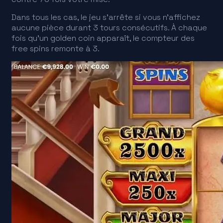
Dans tous les cas, le jeu s’arrête si vous n’affichez
aucune pièce durant 3 tours consécutifs. À chaque
fois qu’un golden coin apparaît, le compteur des
free spins remonte à 3.