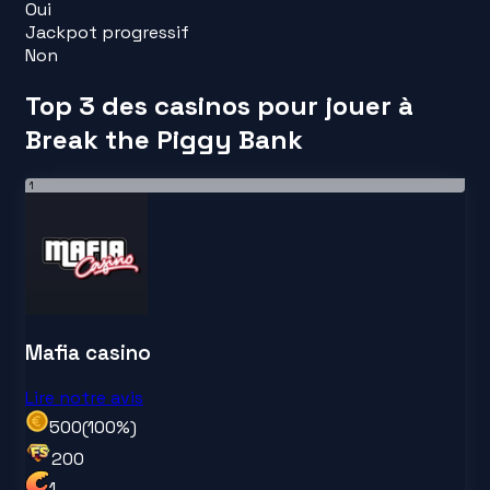
Oui
Jackpot progressif
Non
Top 3 des casinos pour jouer à
Break the Piggy Bank
1
Mafia casino
Lire notre avis
500
(
100
%)
200
1