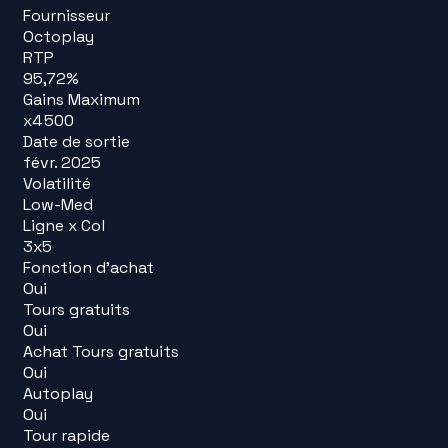
Fournisseur
Octoplay
RTP
95,72
%
Gains Maximum
x
4 500
Date de sortie
févr. 2025
Volatilité
Low-Med
Ligne x Col
3x5
Fonction d'achat
Oui
Tours gratuits
Oui
Achat Tours gratuits
Oui
Autoplay
Oui
Tour rapide