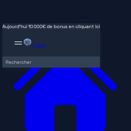
Aujourd'hui 10 000€ de bonus en cliquant ici
TnBet
Rechercher