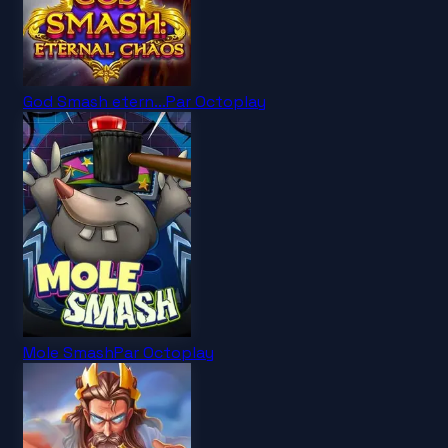
God Smash etern...
Par
Octoplay
Mole Smash
Par
Octoplay