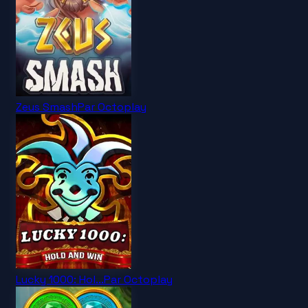
Zeus Smash
Par
Octoplay
Lucky 1000: Hol...
Par
Octoplay