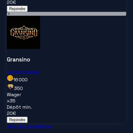
20
€
Rejoindre
3
Gransino
Lire notre avis
16 000
350
Wager
x
35
Dépôt min.
20
€
Rejoindre
Voir plus de casinos