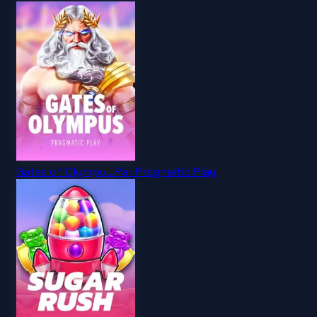
Gates of Olympu...
Par
Pragmatic Play