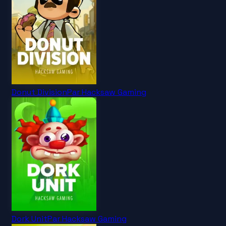
Donut Division
Par
Hacksaw Gaming
Dork Unit
Par
Hacksaw Gaming