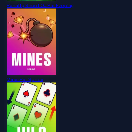
Penalty Shoot O...
Par
Evoplay
Mines
Par
Spribe