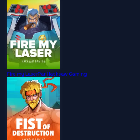
Fire my Laser
Par
Hacksaw Gaming