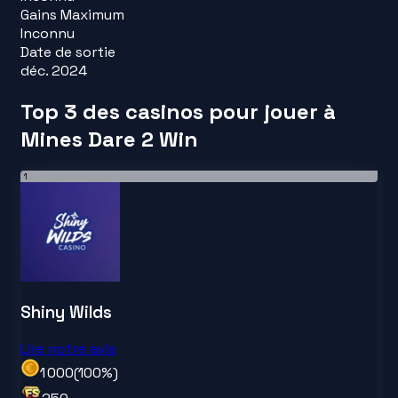
Gains Maximum
Inconnu
Date de sortie
déc. 2024
Top 3 des casinos pour jouer à
Mines Dare 2 Win
1
Shiny Wilds
Lire notre avis
1 000
(
100
%)