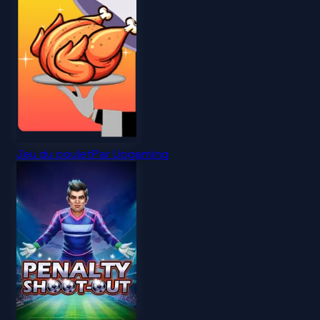
Jeu du poulet
Par
Upgaming