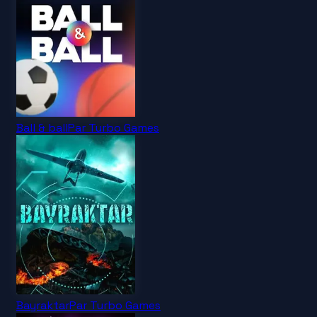
Ball & ball
Par
Turbo Games
Bayraktar
Par
Turbo Games