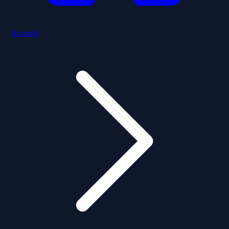
Accueil