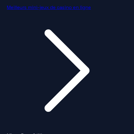
Meilleurs mini-jeux de casino en ligne