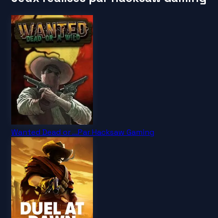
Wanted Dead or ...
Par
Hacksaw Gaming