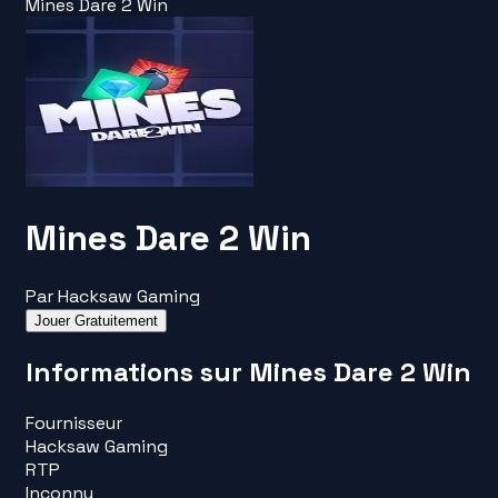
Mines Dare 2 Win
Mines Dare 2 Win
Par
Hacksaw Gaming
Jouer Gratuitement
Informations sur Mines Dare 2 Win
Fournisseur
Hacksaw Gaming
RTP
Inconnu