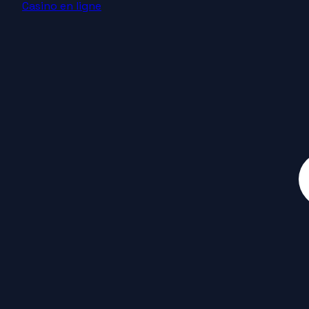
Casino en ligne