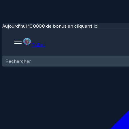
Aujourd'hui 10 000€ de bonus en cliquant ici
TnBet
Rechercher