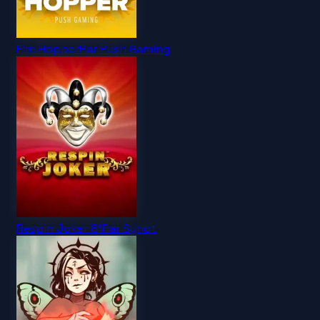
Fire Hopper
Par
Push Gaming
Respin Joker 81
Par
Synot