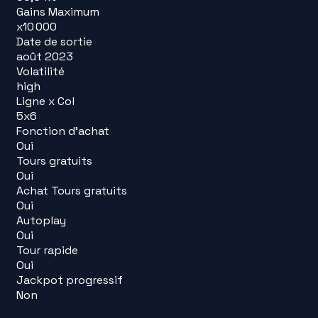
Gains Maximum
x
10 000
Date de sortie
août 2023
Volatilité
high
Ligne x Col
5x6
Fonction d'achat
Oui
Tours gratuits
Oui
Achat Tours gratuits
Oui
Autoplay
Oui
Tour rapide
Oui
Jackpot progressif
Non