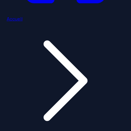
Accueil