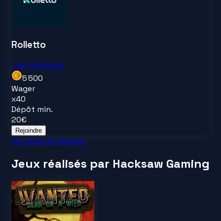
Rolletto
Lire notre avis
5 500
Wager
x
40
Dépôt min.
20
€
Rejoindre
Voir plus de casinos
Jeux réalisés par Hacksaw Gaming