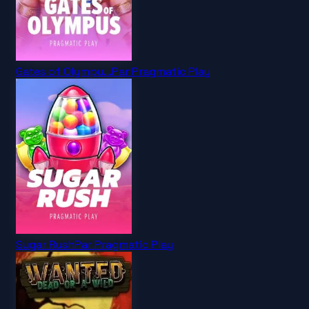
Gates of Olympu...
Par
Pragmatic Play
Sugar Rush
Par
Pragmatic Play