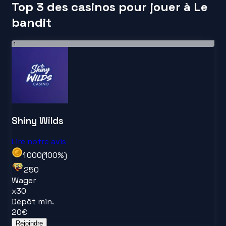
Top 3 des casinos pour jouer à Le
bandit
1
Shiny Wilds
Lire notre avis
1 000
(
100
%)
250
Wager
x
30
Dépôt min.
20
€
Rejoindre