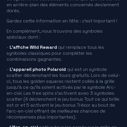
en arrière-plan des éléments concernés deviennent
dorés.
Gardez cette information en tête : c’est important !
En complément, nous trouvons des symboles
spéciaux dont :
-
L'affiche Wild Reward
qui remplace tous les
symboles classiques pour compléter les
combinaisons gagnantes.
-
L’appareil photo Polaroid
qui est un symbole
scatter déclenchant les tours gratuits. Lors de celui-
ci, tous les golden squares restent collés à la grille
jusqu’à ce qu’ils soient activés par le symbole Arc-
en-ciel. Les free spins s’activent avec 3 symboles
scatter (4 déclenchent le jeu bonus Tout ce qui brille
est or et 5 activent le jeu bonus Trésor au bout de
l’arc-en-ciel offrant de meilleures chances de
récompenses plus importantes).