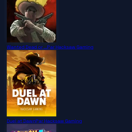
Wanted Dead or ...
Par
Hacksaw Gaming
Duel at Dawn
Par
Hacksaw Gaming