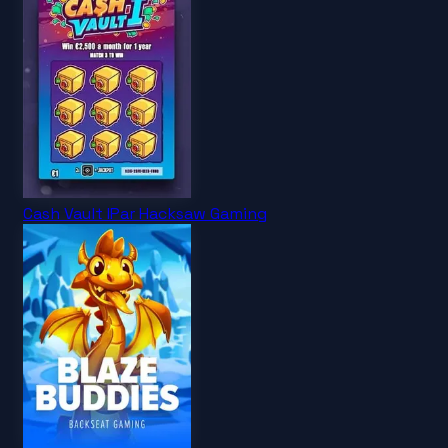
Cash Vault I
Par
Hacksaw Gaming