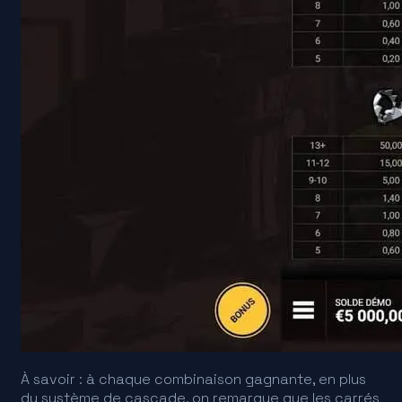
À savoir : à chaque combinaison gagnante, en plus
du système de cascade, on remarque que les carrés