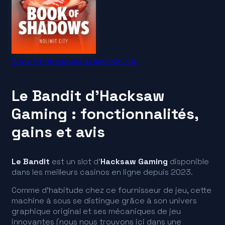
Book of Shadows
Par
Nolimit City
Le Bandit d’Hacksaw
Gaming : fonctionnalités,
gains et avis
Le Bandit
est un slot d’
Hacksaw Gaming
disponible
dans les meilleurs casinos en ligne depuis 2023.
Comme d’habitude chez ce fournisseur de jeu, cette
machine à sous se distingue grâce à son univers
graphique original et ses mécaniques de jeu
innovantes (nous nous trouvons ici dans une