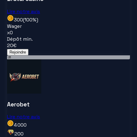
Lire notre avis
300
(
100
%)
Wager
x
0
Dépôt min.
20
€
Rejoindre
31
Aerobet
Lire notre avis
4 000
200