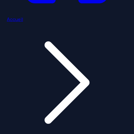
Accueil