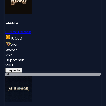
Lizaro
Lire notre avis
16 000
350
Wager
x
35
Dépôt min.
20
€
Rejoindre
14