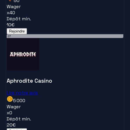
50
Wager
x
40
Dépôt min.
10
€
Rejoindre
27
Aphrodite Casino
Lire notre avis
5 000
Wager
x
0
Dépôt min.
20
€