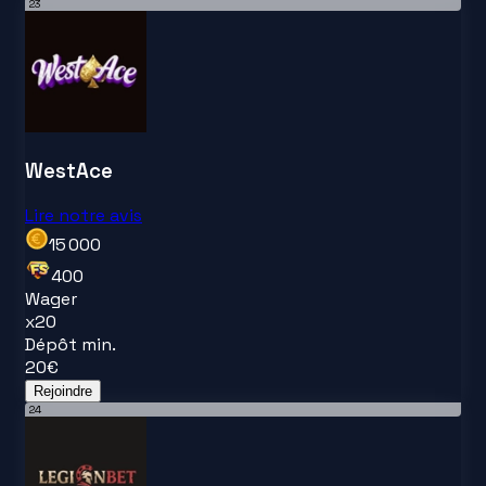
23
WestAce
Lire notre avis
15 000
400
Wager
x
20
Dépôt min.
20
€
Rejoindre
24