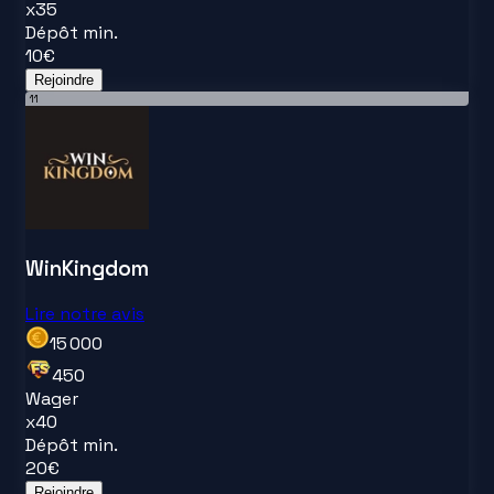
x
35
Dépôt min.
10
€
Rejoindre
11
WinKingdom
Lire notre avis
15 000
450
Wager
x
40
Dépôt min.
20
€
Rejoindre