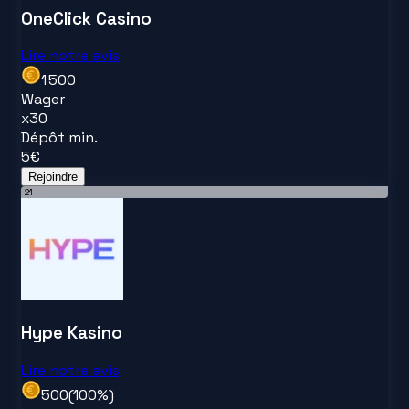
OneClick Casino
Lire notre avis
1 500
Wager
x
30
Dépôt min.
5
€
Rejoindre
21
Hype Kasino
Lire notre avis
500
(
100
%)