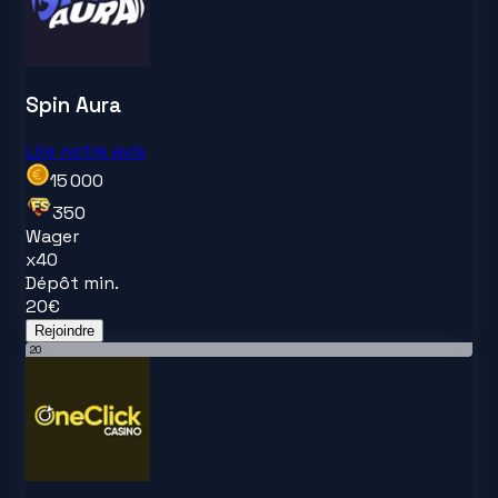
Spin Aura
Lire notre avis
15 000
350
Wager
x
40
Dépôt min.
20
€
Rejoindre
20