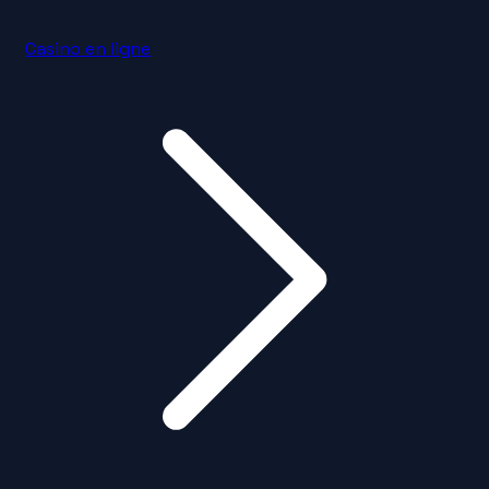
Casino en ligne