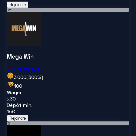
Rejoindre
23
Mega Win
Lire notre avis
3 000
(
300
%)
100
Wager
x
30
Dépôt min.
15
€
Rejoindre
24