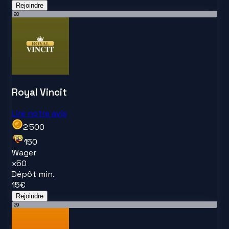
Rejoindre
28
Royal Vincit
Lire notre avis
2 500
150
Wager
x
50
Dépôt min.
15
€
Rejoindre
29