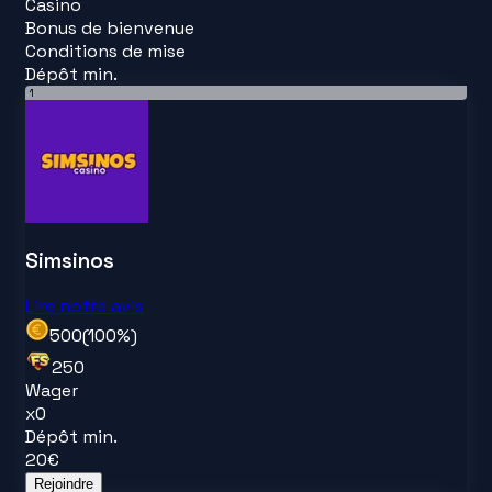
Casino
Bonus de bienvenue
Conditions de mise
Dépôt min.
1
Simsinos
Lire notre avis
500
(
100
%)
250
Wager
x
0
Dépôt min.
20
€
Rejoindre