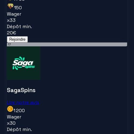
150
Wager
x
33
Dépôt min.
20
€
Rejoindre
17
SagaSpins
Lire notre avis
1 200
Wager
x
30
Dépôt min.