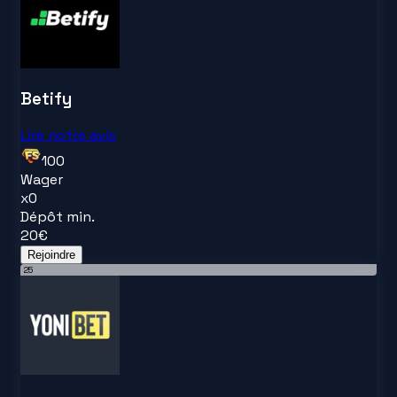
Betify
Lire notre avis
100
Wager
x
0
Dépôt min.
20
€
Rejoindre
25