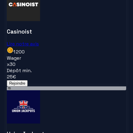
Casinoist
Lire notre avis
1 200
Wager
x
30
Dépôt min.
25
€
Rejoindre
15