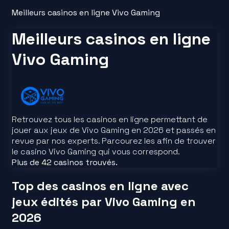
Meilleurs casinos en ligne Vivo Gaming
Meilleurs casinos en ligne
Vivo Gaming
Retrouvez tous les casinos en ligne permettant de
jouer aux jeux de Vivo Gaming en 2026 et passés en
revue par nos experts. Parcourez les afin de trouver
le casino Vivo Gaming qui vous correspond.
Plus de 42 casinos trouvés.
Top des casinos en ligne avec
jeux édités par Vivo Gaming en
2026