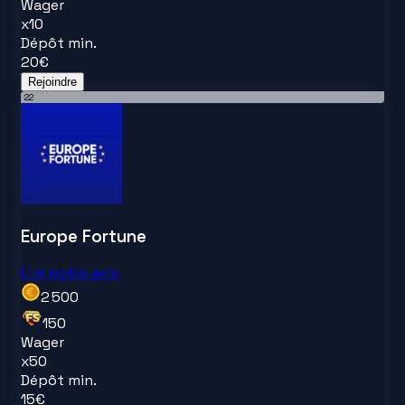
Wager
x
10
Dépôt min.
20
€
Rejoindre
22
Europe Fortune
Lire notre avis
2 500
150
Wager
x
50
Dépôt min.
15
€