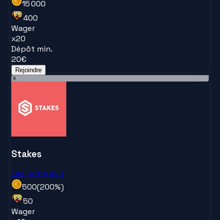
15 000
400
Wager
x
20
Dépôt min.
20
€
Rejoindre
6
Stakes
Lire notre avis
500
(
200
%)
50
Wager