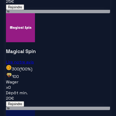
25
€
Rejoindre
18
Magical Spin
Lire notre avis
300
(
100
%)
100
Wager
x
0
Dépôt min.
20
€
Rejoindre
19