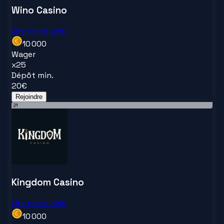
Wino Casino
Lire notre avis
10 000
Wager
x
25
Dépôt min.
20
€
Rejoindre
21
Kingdom Casino
Lire notre avis
10 000