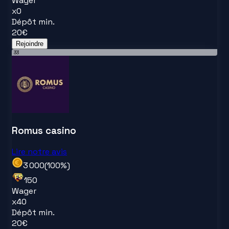
Wager
x
0
Dépôt min.
20
€
Rejoindre
33
Romus casino
Lire notre avis
3 000
(
100
%)
150
Wager
x
40
Dépôt min.
20
€