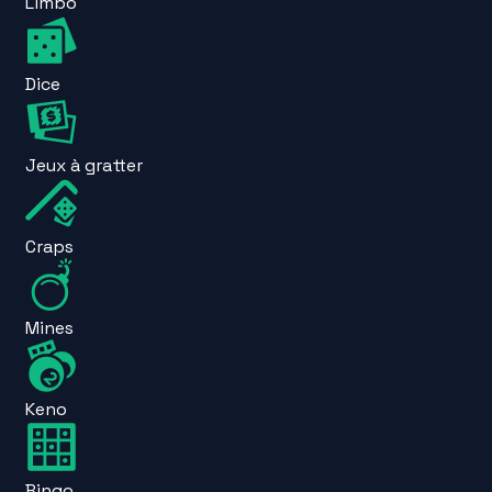
Limbo
Dice
Jeux à gratter
Craps
Mines
Keno
Bingo