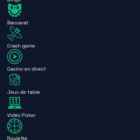
Baccarat
Crash game
Casino en direct
Jeux de table
Vidéo Poker
Roulette