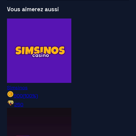
Vous aimerez aussi
Simsinos
500
(
100
%)
250