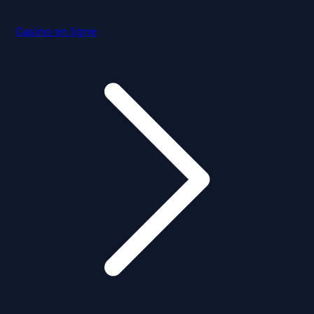
Casino en ligne