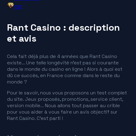
100
Rant Casino : description
et avis
Cela fait déjà plus de 4 années que Rant Casino
existe... Une telle longévité n'est pas si courante
dans le monde du casino en ligne ! Alors à quoi est
dû ce succès, en France comme dans le reste du
monde ?
Pour le savoir, nous vous proposons un test complet
du site. Jeux proposés, promotions, service client,
version mobile... Nous allons tout passer au crible
pour vous aider à vous faire un avis objectif sur
Rant Casino. C'est parti !