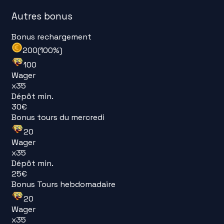
Autres bonus
Bonus rechargement
200
(
100
%)
100
Wager
x
35
Dépôt min.
30
€
Bonus tours du mercredi
20
Wager
x
35
Dépôt min.
25
€
Bonus Tours hebdomadaire
20
Wager
x
35