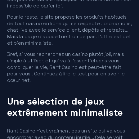
impossible de parier ici.
Pour le reste, le site propose les produits habituels
de tout casino en ligne qui se respecte : promotions,
chat live avec le service client, dépôts et retraits...
Mais la page d'accueil ne trompe pas. L'offre est bel
et bien minimaliste.
Bref, si vous recherchez un casino plutôt joli, mais
simple à utiliser, et qui va à l'essentiel sans vous
compliquer la vie, Rant Casino est peut-être fait
pour vous ! Continuez à lire le test pour en avoir le
cœur net.
Une sélection de jeux
extrêmement minimaliste
Rant Casino n'est vraiment pas un site qui va vous
encombrer avec du contenu inutile... Cela se voit