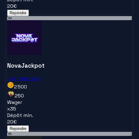
20
€
Rejoindre
64
NovaJackpot
Lire notre avis
2 500
250
Wager
x
35
Dépôt min.
20
€
Rejoindre
65