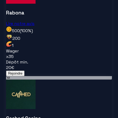
Rabona
Lire notre avis
500
(
100
%)
200
1
Wager
x
35
Dépôt min.
20
€
Rejoindre
53