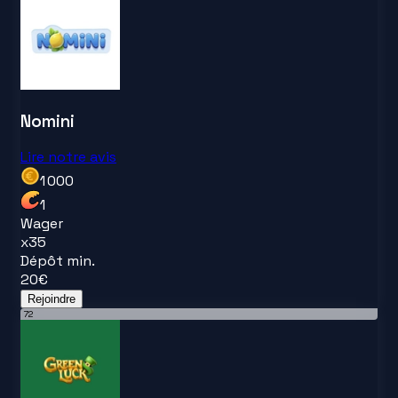
Nomini
Lire notre avis
1 000
1
Wager
x
35
Dépôt min.
20
€
Rejoindre
72