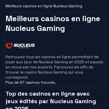
Meilleurs casinos en ligne Nucleus Gaming
Meilleurs casinos en ligne
Nucleus Gaming
Retrouvez tous les casinos en ligne permettant de
jouer aux jeux de Nucleus Gaming en 2026 et passés
en revue par nos experts. Parcourez les afin de
trouver le casino Nucleus Gaming qui vous
correspond.
Plus de 97 casinos trouvés.
Top des casinos en ligne avec
jeux édités par Nucleus Gaming
en 2026