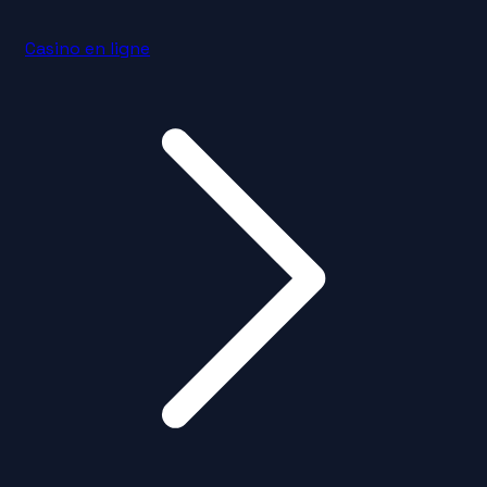
Casino en ligne