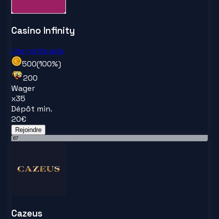
Casino Infinity
Lire notre avis
500
(
100
%)
200
Wager
x
35
Dépôt min.
20
€
Rejoindre
67
Cazeus