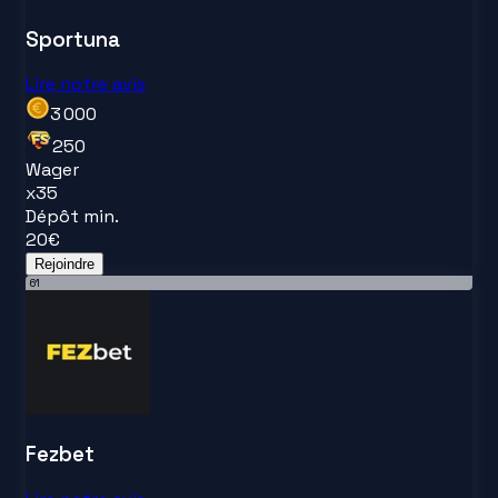
Sportuna
Lire notre avis
3 000
250
Wager
x
35
Dépôt min.
20
€
Rejoindre
61
Fezbet