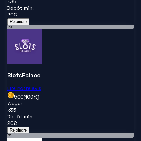
x
35
Dépôt min.
20
€
Rejoindre
70
SlotsPalace
Lire notre avis
500
(
100
%)
Wager
x
35
Dépôt min.
20
€
Rejoindre
71