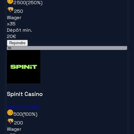
2 500
(
250
%)
250
Wager
x
35
Dépôt min.
20
€
Rejoindre
69
Spinit Casino
Lire notre avis
500
(
100
%)
200
Wager