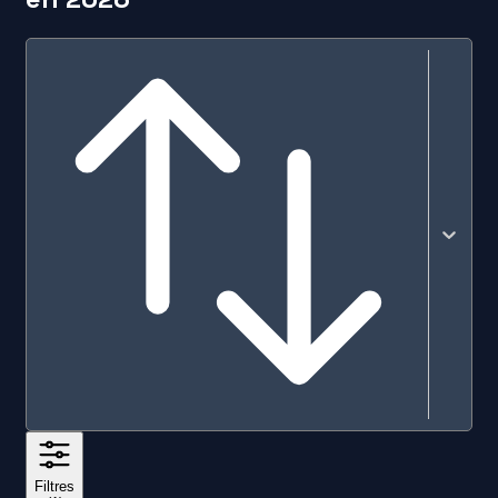
Pertinen
Filtres