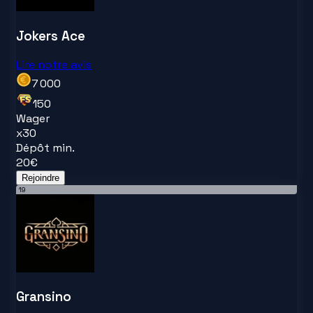
Jokers Ace
Lire notre avis
7 000
150
Wager
x
30
Dépôt min.
20
€
Rejoindre
19
Gransino