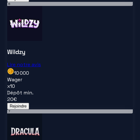
6
Wildzy
Lire notre avis
10 000
Wager
x
10
Dépôt min.
20
€
Rejoindre
7