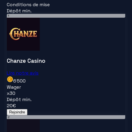
Conditions de mise
Dépôt min.
1
Chanze Casino
Lire notre avis
6 500
Wager
x
30
Dépôt min.
20
€
Rejoindre
2