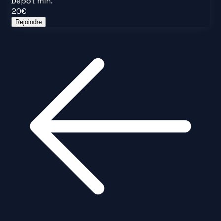
Dépôt min.
20
€
Rejoindre