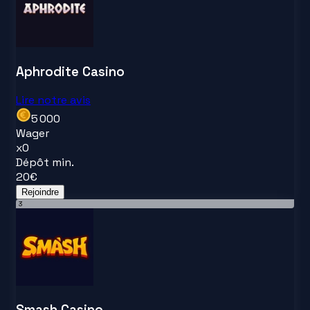
Aphrodite Casino
Lire notre avis
5 000
Wager
x
0
Dépôt min.
20
€
Rejoindre
3
Smash Casino