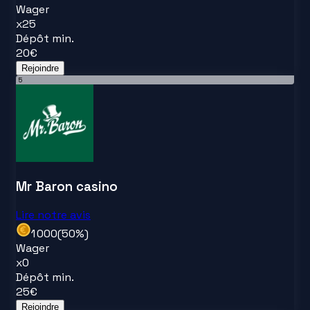
Wager
x
25
Dépôt min.
20
€
Rejoindre
5
Mr Baron casino
Lire notre avis
1 000
(
50
%)
Wager
x
0
Dépôt min.
25
€
Rejoindre