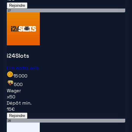
Rejoindre
27
i24Slots
Lire notre avis
15 000
500
Wager
x
50
Dépôt min.
15
€
Rejoindre
28