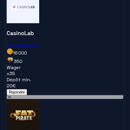
CasinoLab
Lire notre avis
16 000
350
Wager
x
35
Dépôt min.
20
€
Rejoindre
29