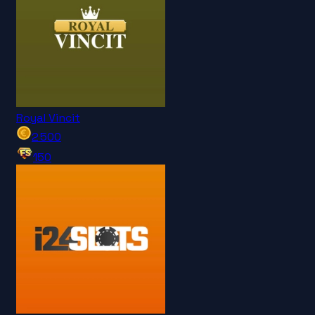
Royal Vincit
2 500
150