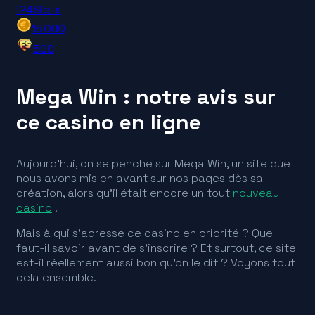
i24Slots
15 000
500
Mega Win : notre avis sur
ce casino en ligne
Aujourd’hui, on se penche sur Mega Win, un site que
nous avons mis en avant sur nos pages dès sa
création, alors qu’il était encore un tout
nouveau
casino
!
Mais à qui s'adresse ce casino en priorité ? Que
faut-il savoir avant de s'inscrire ? Et surtout, ce site
est-il réellement aussi bon qu'on le dit ? Voyons tout
cela ensemble.