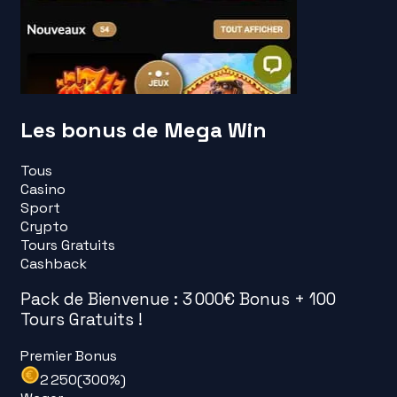
Les bonus de Mega Win
Tous
Casino
Sport
Crypto
Tours Gratuits
Cashback
Pack de Bienvenue
:
3 000€
Bonus
+
100
Tours Gratuits
!
Premier Bonus
2 250
(
300
%)