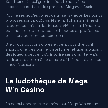
Seul bémol à souligner immédiatement, il est
impossible de faire des paris sur Megawin Casino.
Pour le reste, c'est presque un sans-faute. Les bonus
proposés sont plutôt variés et alléchants, même si
l'accent est mis sur les joueurs VIP. Les systèmes de
paiement et de retraitsont efficaces et pratiques,
et le service client est excellent.
Bref, nous pouvons d'ores et déjà vous dire qu’il
s’agit d’une très bonne plateforme, et que la plupart
des joueurs peuvent s'y inscrire sans crainte. Mais
rentrons tout de même dans le détail pour éviter les
mauvaises surprises !
La ludothèque de Mega
Win Casino
En ce qui concerne le gaming pur, Mega Win est un