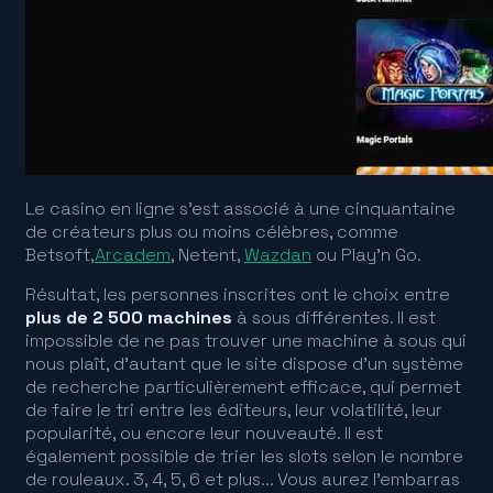
Le casino en ligne s'est associé à une cinquantaine
de créateurs plus ou moins célèbres, comme
Betsoft,
Arcadem
, Netent,
Wazdan
ou Play'n Go.
Résultat, les personnes inscrites ont le choix entre
plus de 2 500 machines
à sous différentes. Il est
impossible de ne pas trouver une machine à sous qui
nous plaît, d'autant que le site dispose d'un système
de recherche particulièrement efficace, qui permet
de faire le tri entre les éditeurs, leur volatilité, leur
popularité, ou encore leur nouveauté. Il est
également possible de trier les slots selon le nombre
de rouleaux. 3, 4, 5, 6 et plus... Vous aurez l'embarras