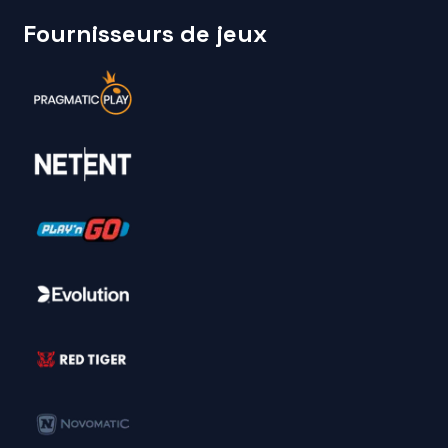
Fournisseurs de jeux