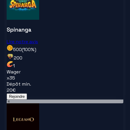
Spinanga
Lire notre avis
500
(
100
%)
200
1
Wager
x
35
Dépôt min.
20
€
Rejoindre
4