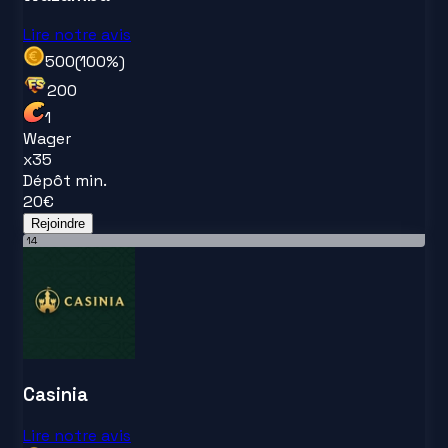
Lire notre avis
500
(
100
%)
200
1
Wager
x
35
Dépôt min.
20
€
Rejoindre
14
Casinia
Lire notre avis