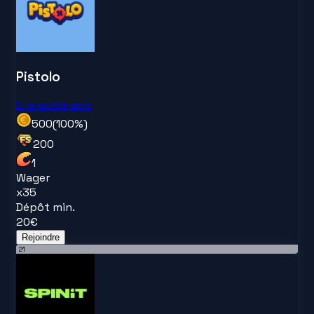
Pistolo
Lire notre avis
500
(
100
%)
200
1
Wager
x
35
Dépôt min.
20
€
Rejoindre
21