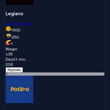
Legiano
Lire notre avis
1 500
250
1
Wager
x
35
Dépôt min.
20
€
Rejoindre
5