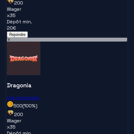
200
Wager
x
35
Dépôt min.
20
€
Rejoindre
8
Dragonia
Lire notre avis
500
(
100
%)
200
Wager
x
35
Dépôt min.