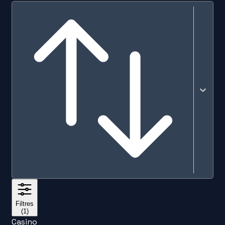
Pertinen
Filtres
(1)
Casino