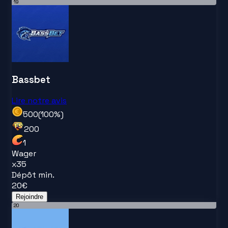
19
Bassbet
Lire notre avis
500
(
100
%)
200
1
Wager
x
35
Dépôt min.
20
€
Rejoindre
20