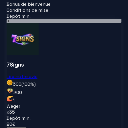
Bonus de bienvenue
Conditions de mise
Dépôt min.
1
7Signs
Lire notre avis
500
(
100
%)
200
1
Wager
x
35
Dépôt min.
20
€