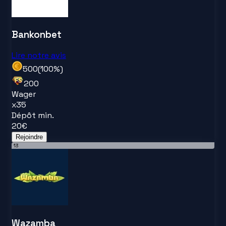
Bankonbet
Lire notre avis
500
(
100
%)
200
Wager
x
35
Dépôt min.
20
€
Rejoindre
13
Wazamba