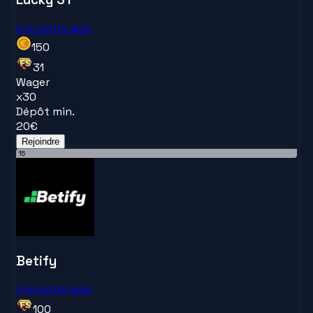
Lire notre avis
150
31
Wager
x
30
Dépôt min.
20
€
Rejoindre
15
Betify
Lire notre avis
100