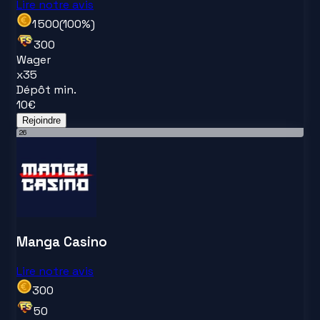
Lire notre avis
1 500
(
100
%)
300
Wager
x
35
Dépôt min.
10
€
Rejoindre
26
Manga Casino
Lire notre avis
300
50