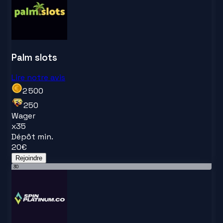
Palm slots
Lire notre avis
2 500
250
Wager
x
35
Dépôt min.
20
€
Rejoindre
30