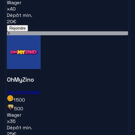
Wager
x
40
Dépôt min.
20
€
Rejoindre
6
OhMyZino
Lire notre avis
1 500
500
Wager
x
35
Dépôt min.
25
€