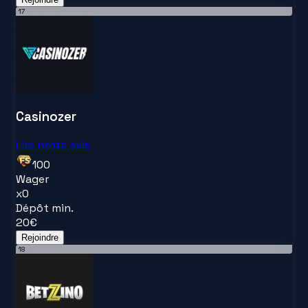
17
Casinozer
Lire notre avis
100
Wager
x
0
Dépôt min.
20
€
Rejoindre
18