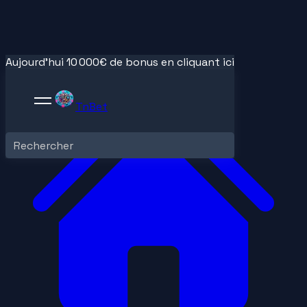
Aujourd'hui 10 000€ de bonus en cliquant ici
TnBet
Rechercher