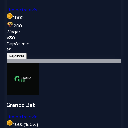
Lire notre avis
1 500
200
Wager
x
30
Dépôt min.
1
€
Rejoindre
5
Grandz Bet
Lire notre avis
1 500
(
150
%)