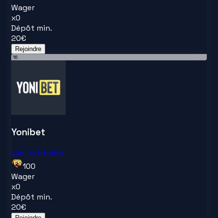
Wager
x
0
Dépôt min.
20
€
Rejoindre
16
Yonibet
Lire notre avis
100
Wager
x
0
Dépôt min.
20
€
Rejoindre