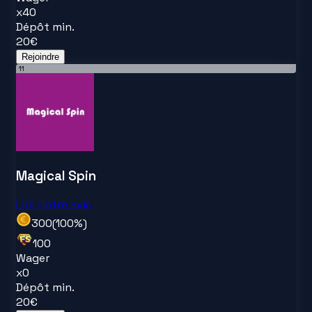
x
40
Dépôt min.
20
€
Rejoindre
11
Magical Spin
Lire notre avis
300
(
100
%)
100
Wager
x
0
Dépôt min.
20
€