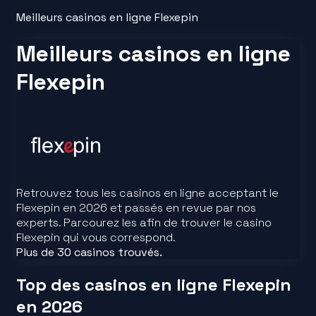
Meilleurs casinos en ligne Flexepin
Meilleurs casinos en ligne
Flexepin
Retrouvez tous les casinos en ligne acceptant le
Flexepin en 2026 et passés en revue par nos
experts. Parcourez les afin de trouver le casino
Flexepin qui vous correspond.
Plus de 30 casinos trouvés.
Top des casinos en ligne Flexepin
en 2026