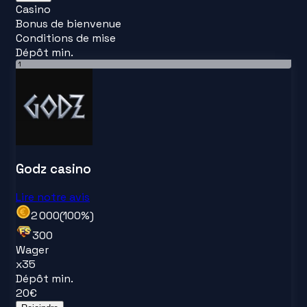
Casino
Bonus de bienvenue
Conditions de mise
Dépôt min.
1
Godz casino
Lire notre avis
2 000
(
100
%)
300
Wager
x
35
Dépôt min.
20
€