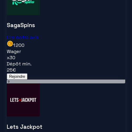
SagaSpins
Lire notre avis
1 200
Wager
x
30
Dépôt min.
25
€
Rejoindre
9
Lets Jackpot