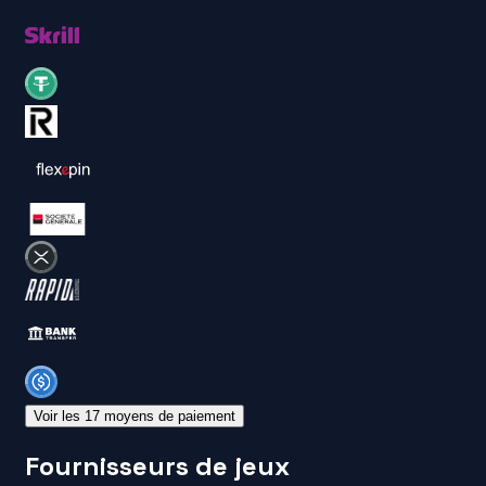
Voir les 17 moyens de paiement
Fournisseurs de jeux