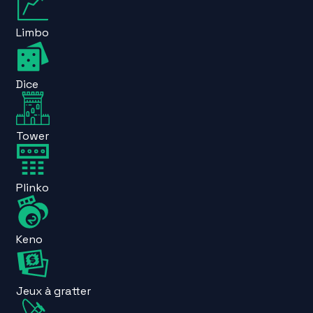
Limbo
Dice
Tower
Plinko
Keno
Jeux à gratter