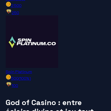
2 500
250
Spin Platinum
500
(
100
%)
100
God of Casino : entre