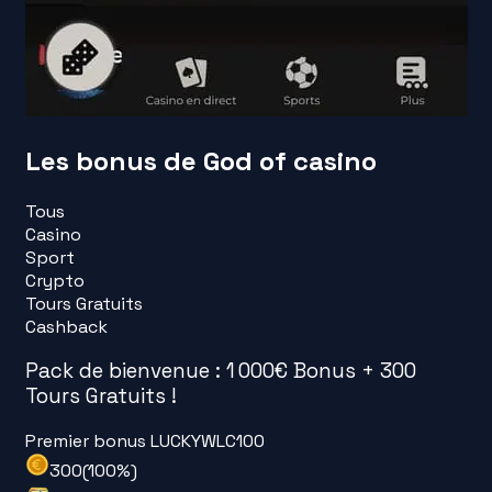
Les bonus de God of casino
Tous
Casino
Sport
Crypto
Tours Gratuits
Cashback
Pack de bienvenue
:
1 000€
Bonus
+
300
Tours Gratuits
!
Premier bonus LUCKYWLC100
300
(
100
%)