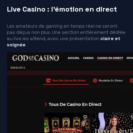
Live Casino : l’émotion en direct
Les amateurs de gaming en temps réel ne seront
pas déçus non plus. Une section entièrement dédiée
au live les attend, avec une présentation
claire et
soignée
.