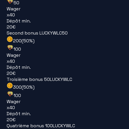
50
Wager
x
40
Dépôt min.
20
€
Second bonus LUCKYWLC50
200
(
50
%)
100
Wager
x
40
Dépôt min.
20
€
Troisième bonus 50LUCKYWLC
300
(
50
%)
100
Wager
x
40
Dépôt min.
20
€
Quatrième bonus 100LUCKYWLC