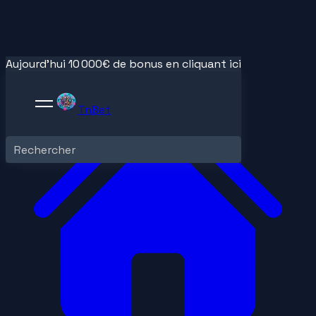
Aujourd'hui 10 000€ de bonus en cliquant ici
TnBet
Rechercher