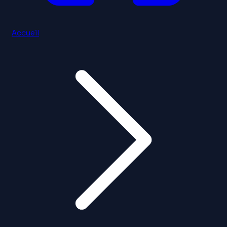
Accueil