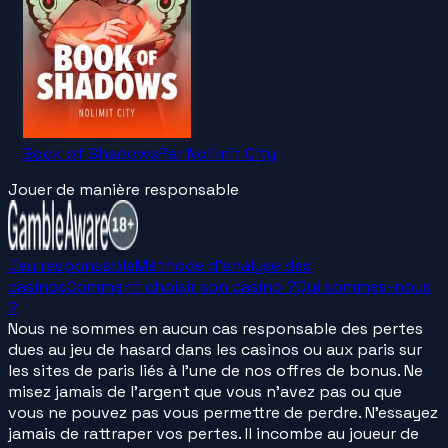
Book of Shadows
Par
Nolimit City
Jouer de manière responsable
Jeu responsable
Méthode d'analyse des
casinos
Comment choisir son casino ?
Qui sommes-nous
?
Nous ne sommes en aucun cas responsable des pertes
dues au jeu de hasard dans les casinos ou aux paris sur
les sites de paris liés à l'une de nos offres de bonus. Ne
misez jamais de l'argent que vous n'avez pas ou que
vous ne pouvez pas vous permettre de perdre. N'essayez
jamais de rattraper vos pertes. Il incombe au joueur de