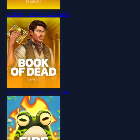
Sizzling Hot
Par
Novomatic
Book of Dead
Par
Play'n Go