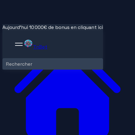
Aujourd'hui 10 000€ de bonus en cliquant ici
TnBet
Rechercher