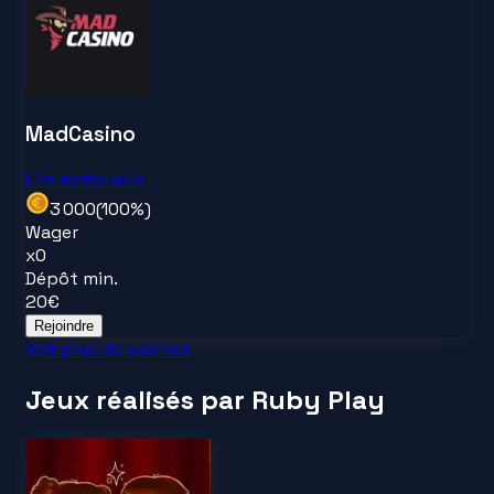
MadCasino
Lire notre avis
3 000
(
100
%)
Wager
x
0
Dépôt min.
20
€
Rejoindre
Voir plus de casinos
Jeux réalisés par Ruby Play