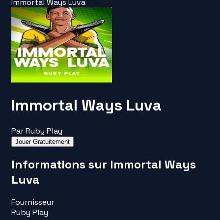
Immortal Ways Luva
Immortal Ways Luva
Par
Ruby Play
Jouer Gratuitement
Informations sur Immortal Ways
Luva
Fournisseur
Ruby Play