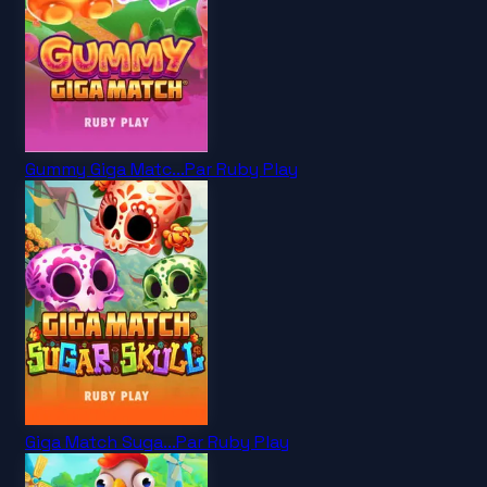
Gummy Giga Matc...
Par
Ruby Play
Giga Match Suga...
Par
Ruby Play