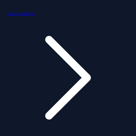
Jeux casino