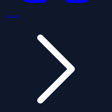
Accueil