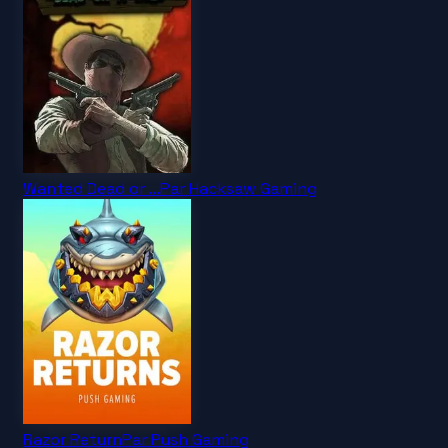
Wanted Dead or ...
Par
Hacksaw Gaming
Razor Return
Par
Push Gaming