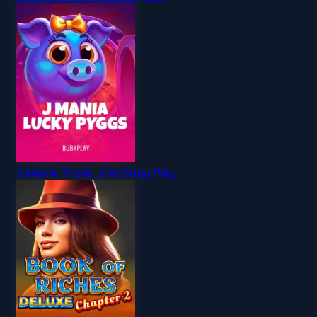
J Mania Triple ...
Par
Ruby Play