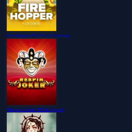
Fire Hopper
Par
Push Gaming
Respin Joker 81
Par
Synot