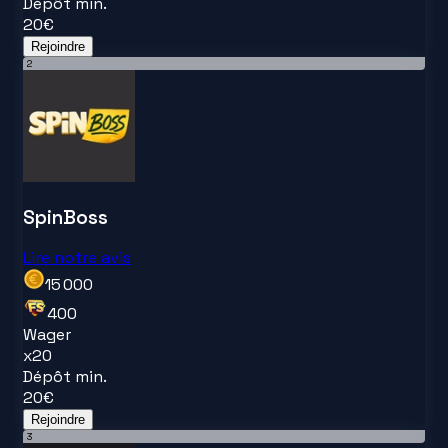
Dépôt min.
20
€
Rejoindre
2
SpinBoss
Lire notre avis
15 000
400
Wager
x
20
Dépôt min.
20
€
Rejoindre
3