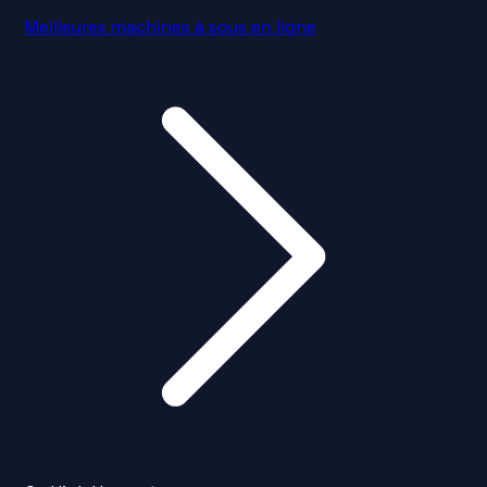
Meilleures machines à sous en ligne