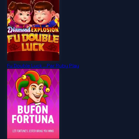
Fu Double Luck ...
Par
Ruby Play