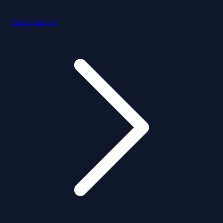
Jeux casino