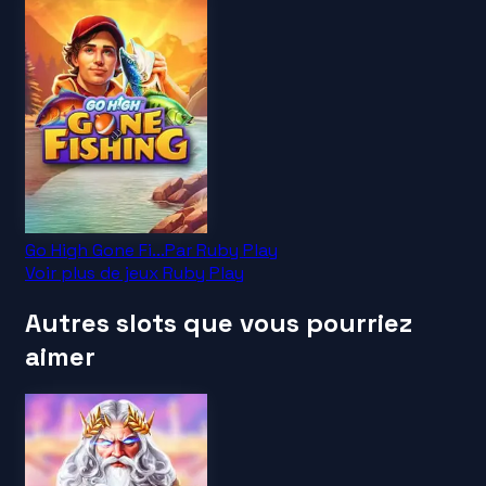
Go High Gone Fi...
Par
Ruby Play
Voir plus de jeux Ruby Play
Autres slots que vous pourriez
aimer