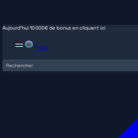
Aujourd'hui 10 000€ de bonus en cliquant ici
TnBet
Rechercher