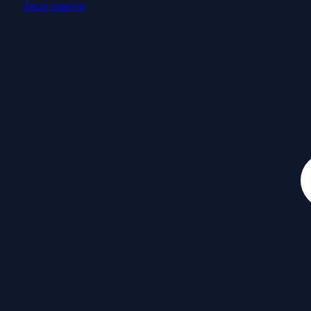
Jeux casino