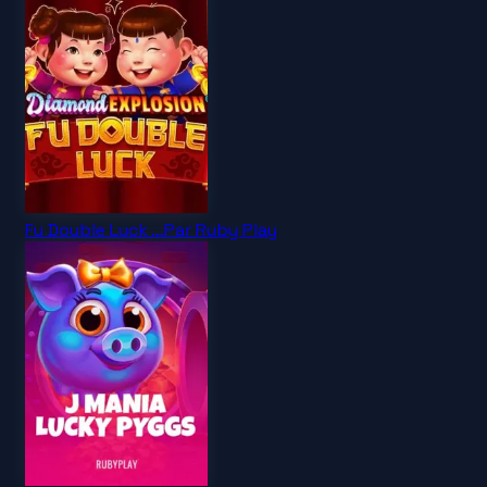
Fu Double Luck ...
Par
Ruby Play