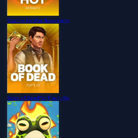
Sizzling Hot
Par
Novomatic
Book of Dead
Par
Play'n Go