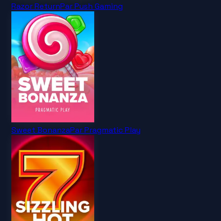
Razor Return
Par
Push Gaming
Sweet Bonanza
Par
Pragmatic Play