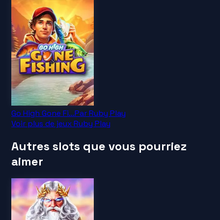
Go High Gone Fi...
Par
Ruby Play
Voir plus de jeux Ruby Play
Autres slots que vous pourriez
aimer