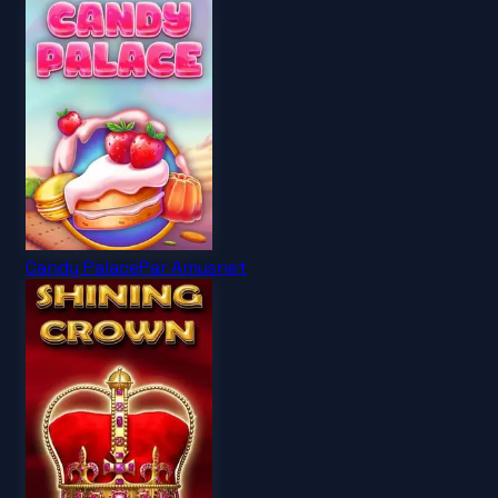
Candy Palace
Par
Amusnet