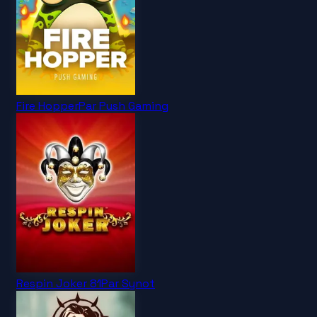
Fire Hopper
Par
Push Gaming
Respin Joker 81
Par
Synot