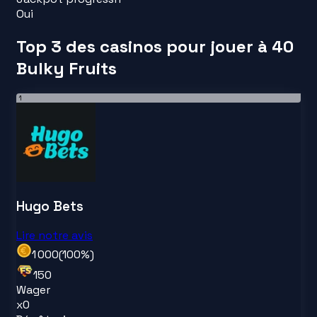
Oui
Top 3 des casinos pour jouer à 40
Bulky Fruits
1
Hugo Bets
Lire notre avis
1 000
(
100
%)
150
Wager
x
0