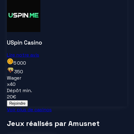
USpin Casino
Lire notre avis
5 000
350
Wager
x
40
Dépôt min.
20
€
Rejoindre
Voir plus de casinos
Jeux réalisés par Amusnet