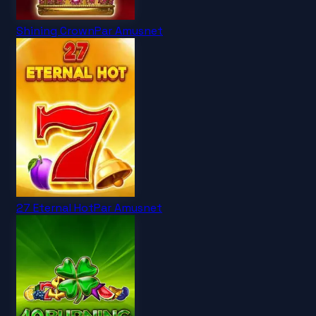
Shining Crown
Par
Amusnet
27 Eternal Hot
Par
Amusnet