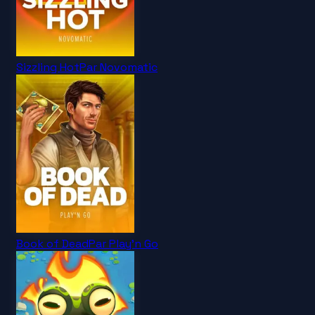
Sizzling Hot
Par
Novomatic
Book of Dead
Par
Play'n Go