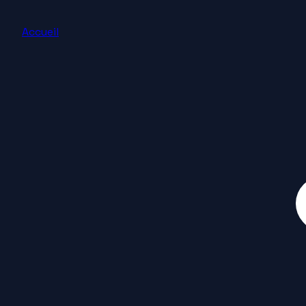
Accueil