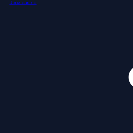
Jeux casino