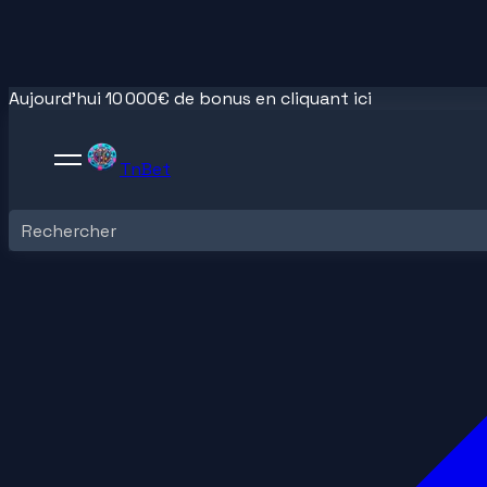
Aujourd'hui 10 000€ de bonus en cliquant ici
TnBet
Rechercher