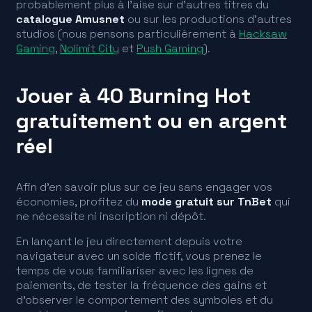
probablement plus à l'aise sur d'autres titres du
catalogue Amusnet
ou sur les productions d’autres
studios (nous pensons particulièrement à
Hacksaw
Gaming
,
Nolimit City
et
Push Gaming
).
Jouer à 40 Burning Hot
gratuitement ou en argent
réel
Afin d’en savoir plus sur ce jeu sans engager vos
économies, profitez du
mode gratuit sur TnBet
qui
ne nécessite ni inscription ni dépôt.
En lançant le jeu directement depuis votre
navigateur avec un solde fictif, vous prenez le
temps de vous familiariser avec les lignes de
paiements, de tester la fréquence des gains et
d'observer le comportement des symboles et du