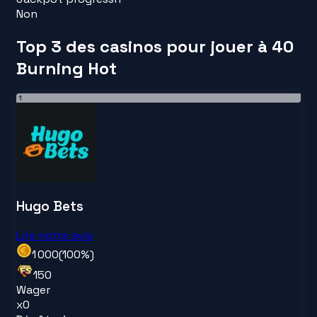
Non
Top 3 des casinos pour jouer à 40
Burning Hot
1
Hugo Bets
Lire notre avis
1 000
(
100
%)
150
Wager
x
0