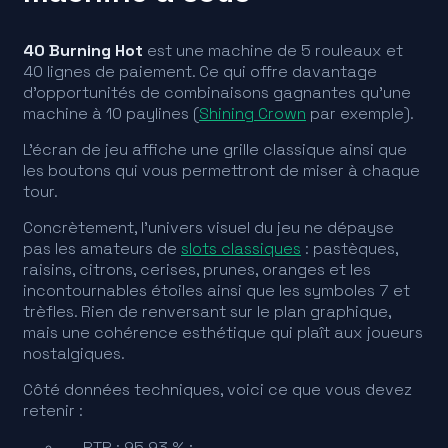
40 Burning Hot
est une machine de 5 rouleaux et
40 lignes de paiement. Ce qui offre davantage
d'opportunités de combinaisons gagnantes qu'une
machine à 10 paylines (
Shining Crown
par exemple).
L'écran de jeu affiche une grille classique ainsi que
les boutons qui vous permettront de miser à chaque
tour.
Concrètement, l'univers visuel du jeu ne dépayse
pas les amateurs de
slots classiques
: pastèques,
raisins, citrons, cerises, prunes, oranges et les
incontournables étoiles ainsi que les symboles 7 et
trèfles. Rien de renversant sur le plan graphique,
mais une cohérence esthétique qui plaît aux joueurs
nostalgiques.
Côté données techniques, voici ce que vous devez
retenir :
RTP : 95,93 % ;