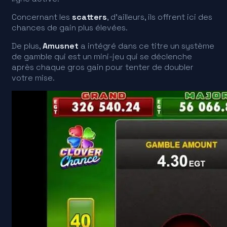
Concernant les
scatters
, d’ailleurs, ils offrent ici des
chances de gain plus élevées.
De plus,
Amusnet
a intégré dans ce titre un système
de gamble qui est un mini-jeu qui se déclenche
après chaque gros gain pour tenter de doubler
votre mise.