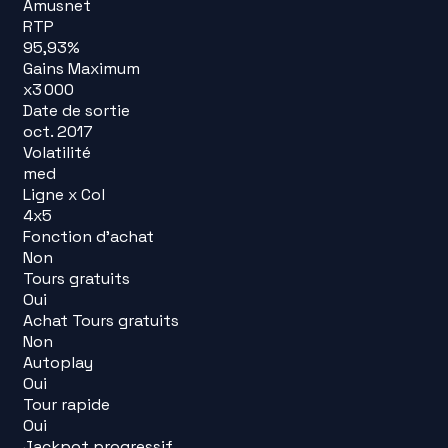
Amusnet
RTP
95,93
%
Gains Maximum
x
3 000
Date de sortie
oct. 2017
Volatilité
med
Ligne x Col
4x5
Fonction d'achat
Non
Tours gratuits
Oui
Achat Tours gratuits
Non
Autoplay
Oui
Tour rapide
Oui
Jackpot progressif