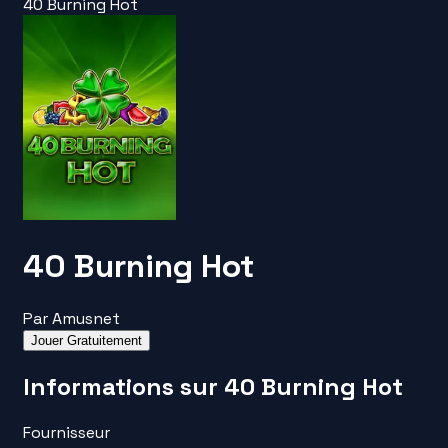
40 Burning Hot
40 Burning Hot
Par
Amusnet
Jouer Gratuitement
Informations sur 40 Burning Hot
Fournisseur