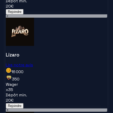
Dépôt min.
20
€
Rejoindre
2
Lizaro
Lire notre avis
16 000
350
Wager
x
35
Dépôt min.
20
€
Rejoindre
3