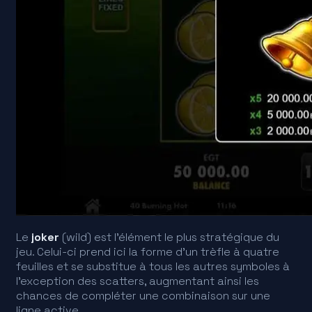
Le
joker
(wild) est l'élément le plus stratégique du
jeu. Celui-ci prend ici la forme d’un trèfle à quatre
feuilles et se substitue à tous les autres symboles à
l'exception des scatters, augmentant ainsi les
chances de compléter une combinaison sur une
ligne active.