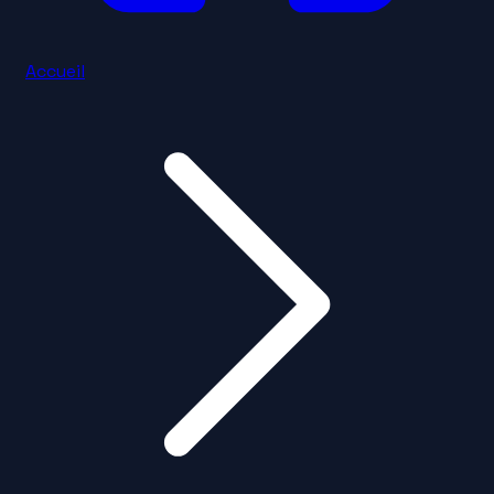
Accueil