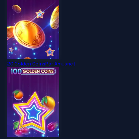
20 Golden Coins
Par
Amusnet