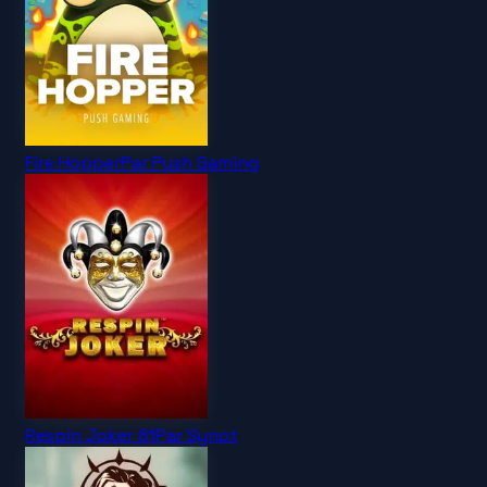
Fire Hopper
Par
Push Gaming
Respin Joker 81
Par
Synot