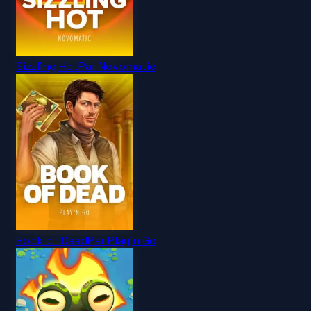
Sizzling Hot
Par
Novomatic
Book of Dead
Par
Play'n Go