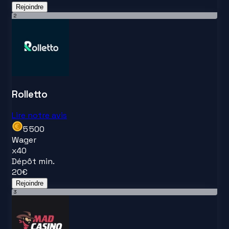
Rejoindre
2
Rolletto
Lire notre avis
5 500
Wager
x
40
Dépôt min.
20
€
Rejoindre
3