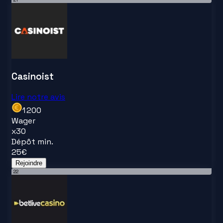
Casinoist
Lire notre avis
1 200
Wager
x
30
Dépôt min.
25
€
Rejoindre
22