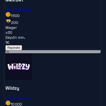
Lire notre avis
1 500
200
Wager
x
30
Dépôt min.
1
€
Rejoindre
14
Wildzy
Lire notre avis
10 000