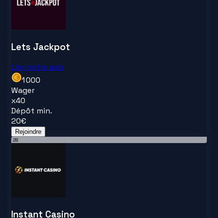
Lets Jackpot
Lire notre avis
1 000
Wager
x
40
Dépôt min.
20
€
Rejoindre
28
Instant Casino