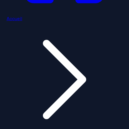
Accueil