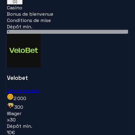
(1)
Casino
Bonus de bienvenue
Conditions de mise
Dépôt min.
1
Velobet
Lire notre avis
2 000
300
Wager
x
30
Dépôt min.
10
€