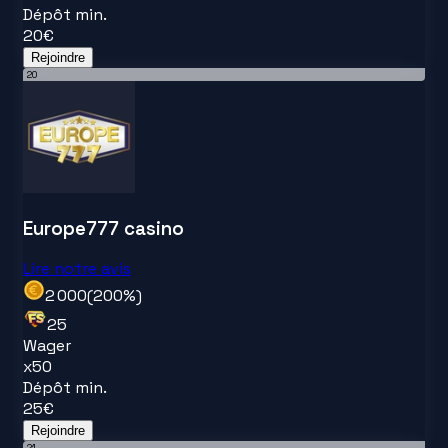
Dépôt min.
20
€
Rejoindre
20
Europe777 casino
Lire notre avis
2 000
(
200
%)
25
Wager
x
50
Dépôt min.
25
€
Rejoindre
21