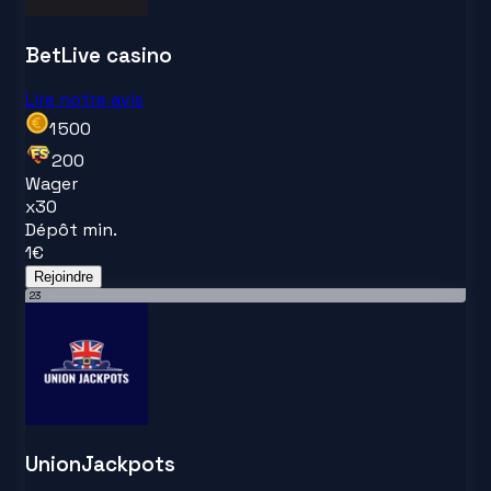
BetLive casino
Lire notre avis
1 500
200
Wager
x
30
Dépôt min.
1
€
Rejoindre
23
UnionJackpots