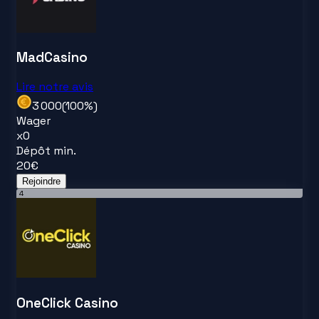
MadCasino
Lire notre avis
3 000
(
100
%)
Wager
x
0
Dépôt min.
20
€
Rejoindre
4
OneClick Casino