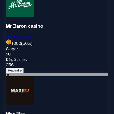
Mr Baron casino
Lire notre avis
1 000
(
50
%)
Wager
x
0
Dépôt min.
25
€
Rejoindre
13
MaxiBet