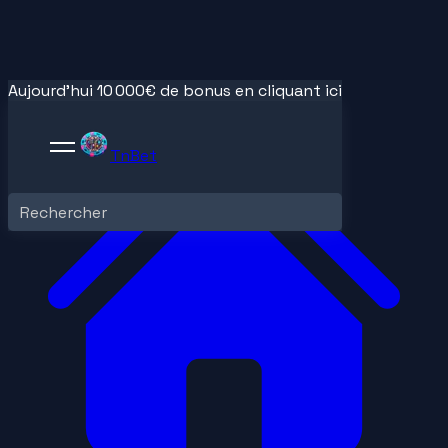
Aujourd'hui 10 000€ de bonus en cliquant ici
TnBet
Rechercher