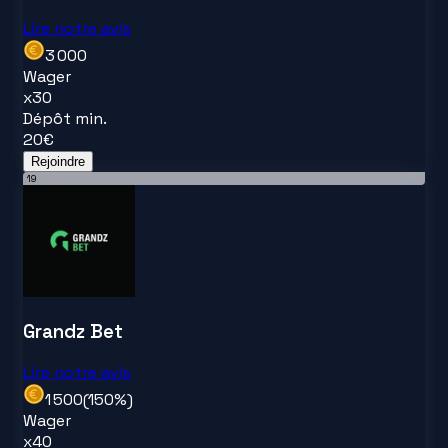
Lire notre avis
3 000
Wager
x
30
Dépôt min.
20
€
Rejoindre
19
Grandz Bet
Lire notre avis
1 500
(
150
%)
Wager
x
40