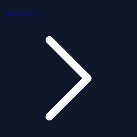
Casino en ligne