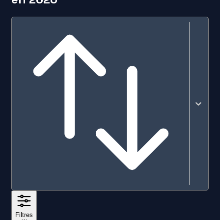
Pertinen
Filtres