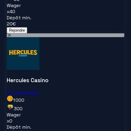
Wager
x
40
Dépôt min.
20
€
Rejoindre
25
Hercules Casino
Lire notre avis
1 000
300
Wager
x
0
Dépôt min.