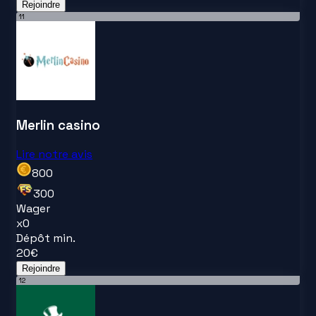
Rejoindre
11
Merlin casino
Lire notre avis
800
300
Wager
x
0
Dépôt min.
20
€
Rejoindre
12