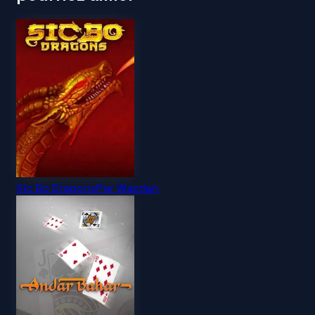
Sic Bo Dragons
Par
Wazdan