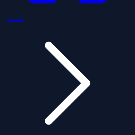
Accueil