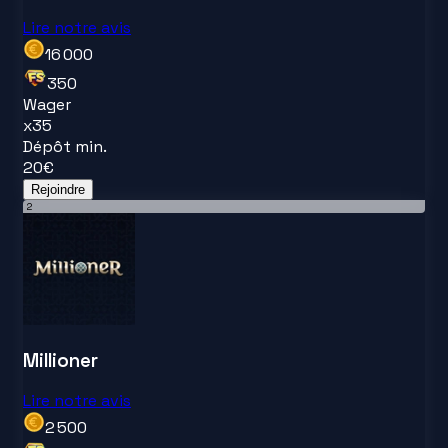
Lire notre avis
16 000
350
Wager
x
35
Dépôt min.
20
€
Rejoindre
2
Millioner
Lire notre avis
2 500