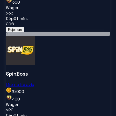
300
Wager
x
35
Dépôt min.
20
€
Rejoindre
3
SpinBoss
Lire notre avis
15 000
400
Wager
x
20
Dépôt min.