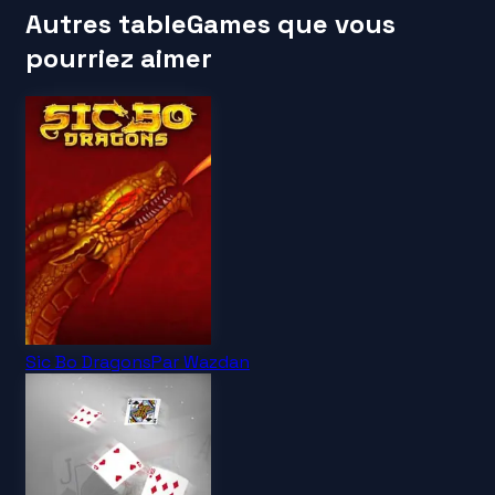
Autres tableGames que vous
pourriez aimer
Sic Bo Dragons
Par
Wazdan