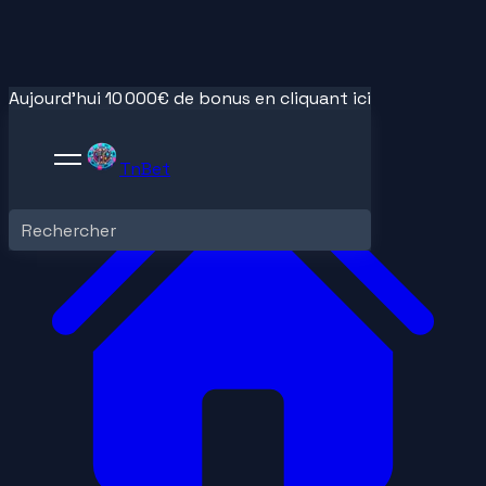
Aujourd'hui 10 000€ de bonus en cliquant ici
TnBet
Rechercher