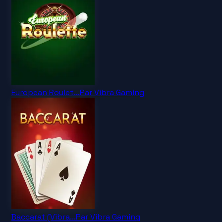
European Roulet...
Par
Vibra Gaming
Baccarat (Vibra...
Par
Vibra Gaming