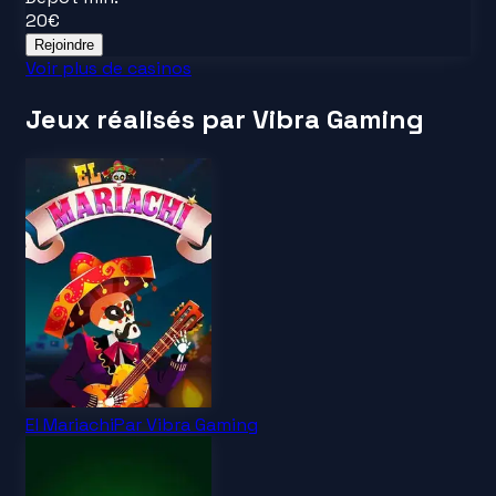
20
€
Rejoindre
Voir plus de casinos
Jeux réalisés par Vibra Gaming
El Mariachi
Par
Vibra Gaming