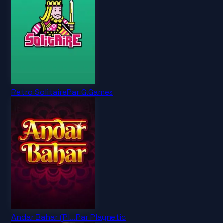
Retro Solitaire
Par
G.Games
Andar Bahar (Pl...
Par
Playnetic