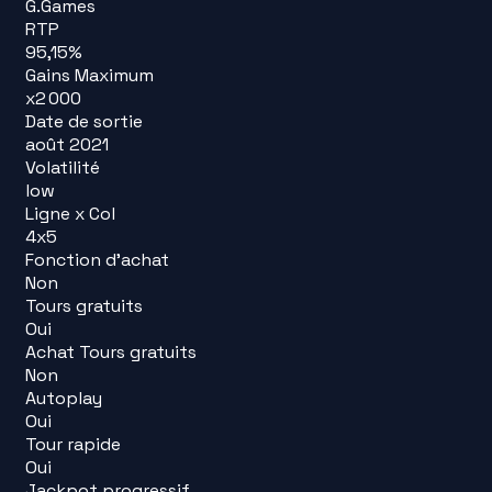
G.Games
RTP
95,15
%
Gains Maximum
x
2 000
Date de sortie
août 2021
Volatilité
low
Ligne x Col
4x5
Fonction d'achat
Non
Tours gratuits
Oui
Achat Tours gratuits
Non
Autoplay
Oui
Tour rapide
Oui
Jackpot progressif