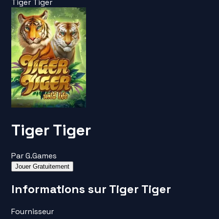
Tiger Tiger
Tiger Tiger
Par
G.Games
Jouer Gratuitement
Informations sur Tiger Tiger
Fournisseur