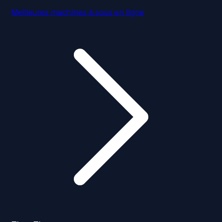
Meilleures machines à sous en ligne