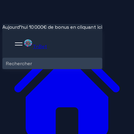
Aujourd'hui 10 000€ de bonus en cliquant ici
TnBet
Rechercher