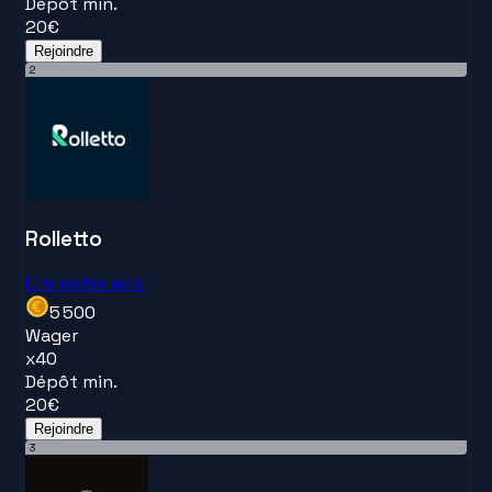
Dépôt min.
20
€
Rejoindre
2
Rolletto
Lire notre avis
5 500
Wager
x
40
Dépôt min.
20
€
Rejoindre
3