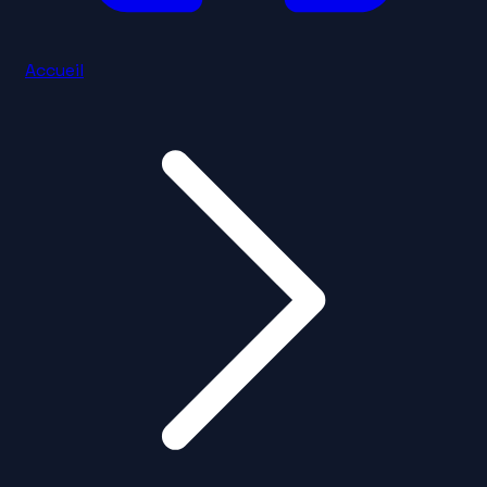
Accueil