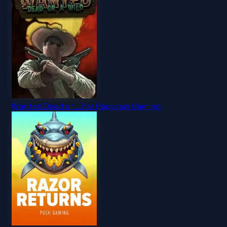
Wanted Dead or ...
Par
Hacksaw Gaming