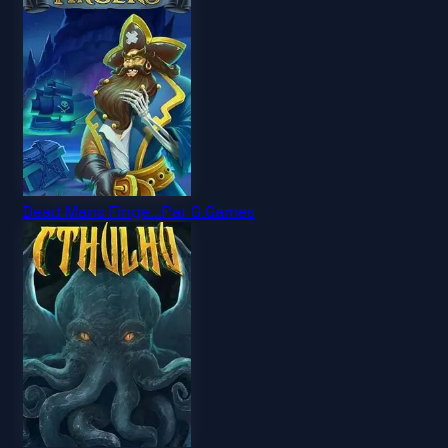
Dead Mans Finge...
Par
G.Games