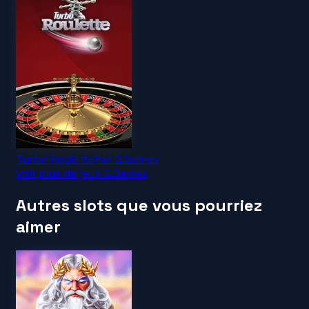
Turbo Roulette
Par
G.Games
Voir plus de jeux G.Games
Autres slots que vous pourriez
aimer