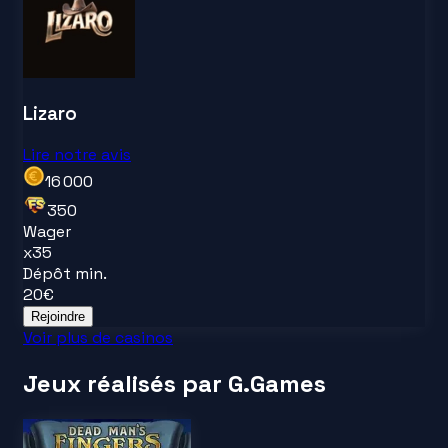
Lizaro
Lire notre avis
16 000
350
Wager
x
35
Dépôt min.
20
€
Rejoindre
Voir plus de casinos
Jeux réalisés par G.Games