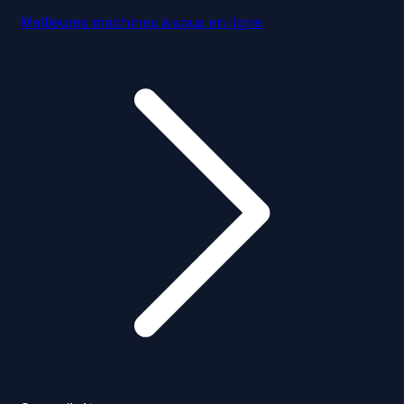
Meilleures machines à sous en ligne