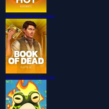
Sizzling Hot
Par
Novomatic
Book of Dead
Par
Play'n Go