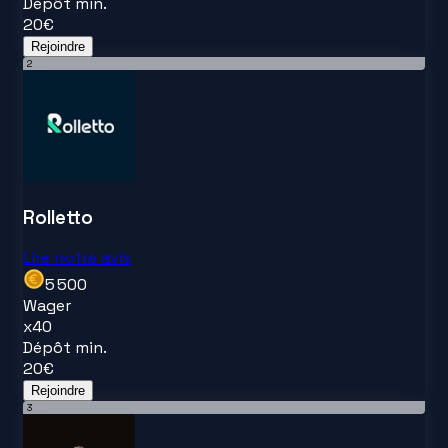
Dépôt min.
20
€
Rejoindre
2
Rolletto
Lire notre avis
5 500
Wager
x
40
Dépôt min.
20
€
Rejoindre
3