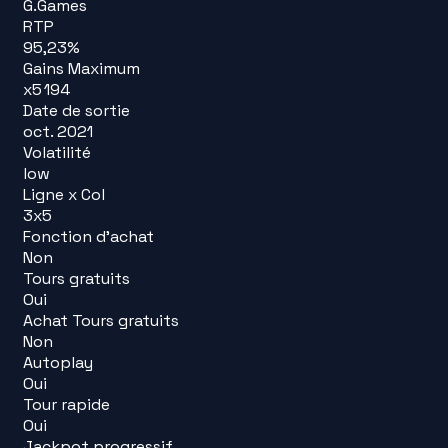
G.Games
RTP
95,23
%
Gains Maximum
x
5 194
Date de sortie
oct. 2021
Volatilité
low
Ligne x Col
3x5
Fonction d'achat
Non
Tours gratuits
Oui
Achat Tours gratuits
Non
Autoplay
Oui
Tour rapide
Oui
Jackpot progressif