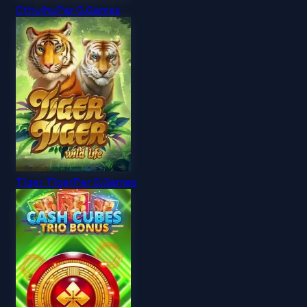
Cthulhu
Par
G.Games
Tiger Tiger
Par
G.Games