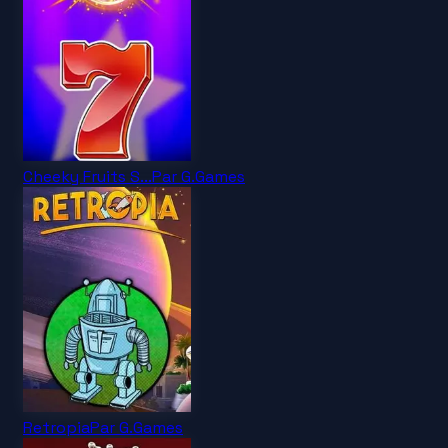
Cheeky Fruits S...
Par
G.Games
Retropia
Par
G.Games