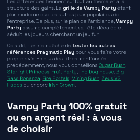
Les différences tiennent surtout au thème et à la
structure des gains. La
grille de Vampy Party
étant
plus moderne que les autres jeux populaires de
l’entreprise. De plus, sur le plan de l'ambiance,
Vampy
Party
assume complètement sa fête décalée et
séduit les joueurs cherchant un jeu fun.
Cela dit, rien n’empêche de
tester les autres
références Pragmatic Play
pour vous faire votre
propre avis. En plus des titres mentionnés
précédemment, nous vous conseillons
Sugar Rush
,
Starlight Princess
,
Fruit Party
,
The Dog House
,
Big
Bass Bonanza
,
Fire Portals
,
Mining Rush
,
Zeus VS
Hades
ou encore
Irish Crown
.
Vampy Party 100% gratuit
ou en argent réel : à vous
de choisir