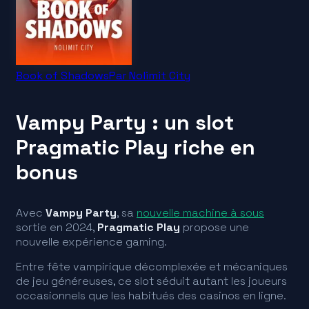
Book of Shadows
Par
Nolimit City
Vampy Party : un slot
Pragmatic Play riche en
bonus
Avec
Vampy Party
, sa
nouvelle machine à sous
sortie en 2024,
Pragmatic Play
propose une
nouvelle expérience gaming.
Entre fête vampirique décomplexée et mécaniques
de jeu généreuses, ce slot séduit autant les joueurs
occasionnels que les habitués des casinos en ligne.