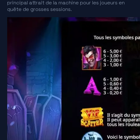
principal attrait de la machine pour les joueurs en
quête de grosses sessions.