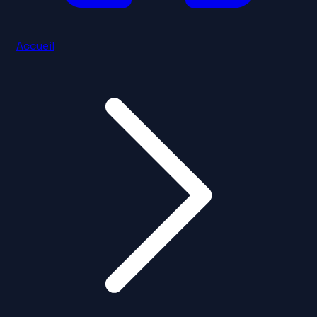
Accueil