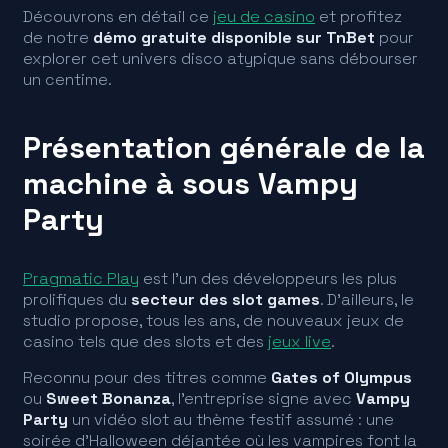
Découvrons en détail ce
jeu de casino
et profitez
de notre
démo gratuite disponible sur TnBet
pour
explorer cet univers disco atypique sans débourser
un centime.
Présentation générale de la
machine à sous Vampy
Party
Pragmatic Play
est l'un des développeurs les plus
prolifiques du
secteur des slot games
. D’ailleurs, le
studio propose, tous les ans, de nouveaux jeux de
casino tels que des slots et des
jeux live
.
Reconnu pour des titres comme
Gates of Olympus
ou
Sweet Bonanza
, l’entreprise signe avec
Vampy
Party
un vidéo slot au thème festif assumé : une
soirée d'Halloween déjantée où les vampires font la