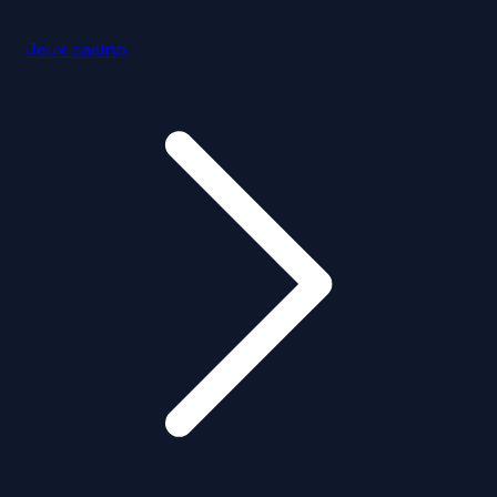
Jeux casino