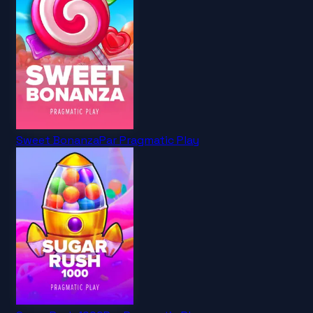
Sweet Bonanza
Par
Pragmatic Play