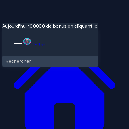
Aujourd'hui 10 000€ de bonus en cliquant ici
TnBet
Rechercher