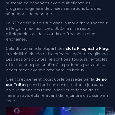
système de cascades avec multiplicateurs
progressifs génère de vraies sensations lors des
séquences de cascade.
Le RTP de 96 % se situe dans la moyenne du secteur
et le gain maximum de 5 000x la mise reste
atteignable lors des rounds de free spins bien
enchaînés.
Cela dit, comme la plupart des
slots Pragmatic Play
,
la volatilité élevée est le principal point de vigilance.
Les sessions courtes ne sont pas toujours rentables
et les joueurs peu enclins à la patience peuvent se
décourager avant d'atteindre les bonus.
C'est précisément pourquoi le passage par la
démo
sur TnBet
prend tout son sens : tester le jeu sans
enjeux financiers reste la meilleure façon de se
faire un avis éclairé avant de rejoindre un casino en
ligne.