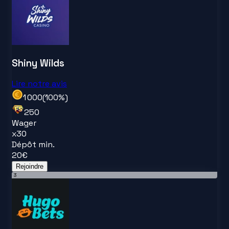
Shiny Wilds
Lire notre avis
1 000
(
100
%)
250
Wager
x
30
Dépôt min.
20
€
Rejoindre
3