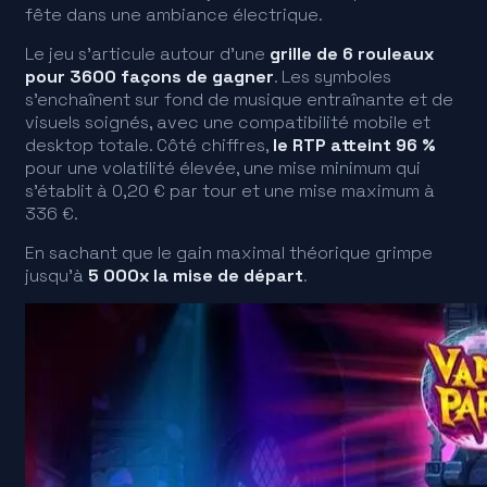
fête dans une ambiance électrique.
Le jeu s'articule autour d'une
grille de 6 rouleaux
pour 3600 façons de gagner
. Les symboles
s'enchaînent sur fond de musique entraînante et de
visuels soignés, avec une compatibilité mobile et
desktop totale. Côté chiffres,
le RTP atteint 96 %
pour une volatilité élevée, une mise minimum qui
s'établit à 0,20 € par tour et une mise maximum à
336 €.
En sachant que le gain maximal théorique grimpe
jusqu'à
5 000x la mise de départ
.