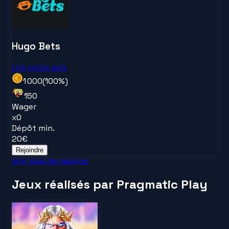
Hugo Bets
Lire notre avis
1 000
(
100
%)
150
Wager
x
0
Dépôt min.
20
€
Rejoindre
Voir plus de casinos
Jeux réalisés par Pragmatic Play