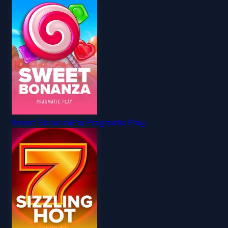
Sweet Bonanza
Par
Pragmatic Play