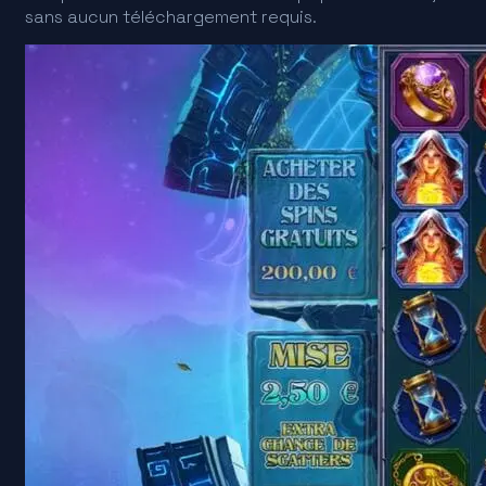
sans aucun téléchargement requis.