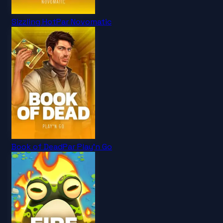
Sizzling Hot
Par
Novomatic
Book of Dead
Par
Play'n Go