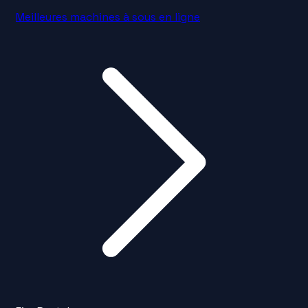
Meilleures machines à sous en ligne