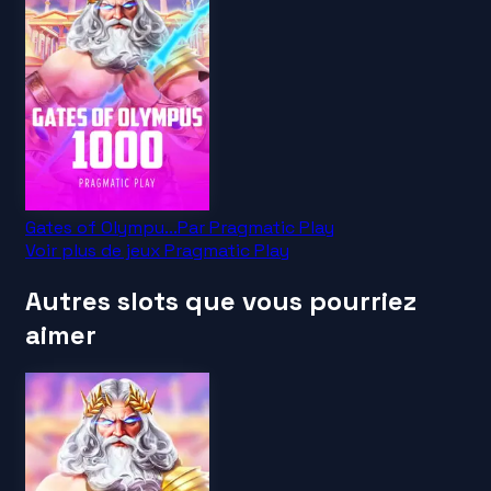
Gates of Olympu...
Par
Pragmatic Play
Voir plus de jeux Pragmatic Play
Autres slots que vous pourriez
aimer