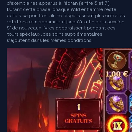
d'exemplaires apparus à l'écran (entre 3 et 7).
Durant cette phase, chaque Wild enflammé reste
collé à sa position : ils ne disparaissent plus entre les
rotations et s'accumulent jusqu'à la fin de la session.
Si de nouveaux livres apparaissent pendant ces
tours spéciaux, des spins supplémentaires
s'ajoutent dans les mêmes conditions.