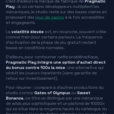
C'est d'ailleurs la marque de fabrique de
Pragmatic
Play
: là où certains développeurs multiplient les
mécaniques, le studio reste sur des bases claires en
proposant des
jeux de casino
à la fois accessibles
et engageants.
La
volatilité élevée
est, en revanche, souvent citée
comme frein pour certains parieurs. La fréquence
d'activation de la phase de jeu gratuit restant
basse en conditions normales.
D’ailleurs, pour contourner cette problématique,
Pragmatic Play intègre une option d'achat direct
du bonus contre 100x la mise
. Une alternative qui
séduit les joueurs impatients (sans garantie de
retour sur investissement).
Pour résumer : comparé à d'autres productions du
studio comme
Gates of Olympus
ou
Sweet
Bonanza
, ce titre se distingue par une mécanique
de wilds plus sophistiquée et un plafond de 10000x
qui se situe dans la moyenne haute du catalogue du