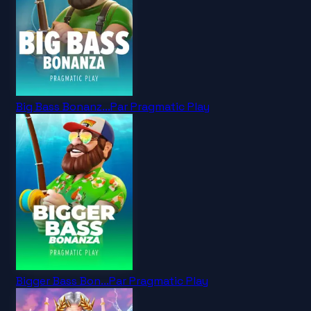
Big Bass Bonanz...
Par
Pragmatic Play
Bigger Bass Bon...
Par
Pragmatic Play