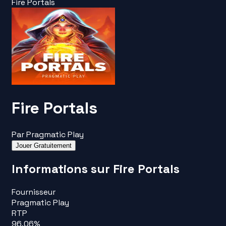
Fire Portals
Fire Portals
Par
Pragmatic Play
Jouer Gratuitement
Informations sur Fire Portals
Fournisseur
Pragmatic Play
RTP
96,06
%