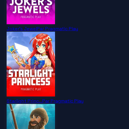
Joker's Jewel
Par
Pragmatic Play
Starlight Princ...
Par
Pragmatic Play