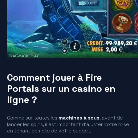
Comment jouer à Fire
Portals sur un casino en
ligne ?
Comme sur toutes les
machines à sous
, avant de
lancer les spins, il est important d'ajuster votre mise
en tenant compte de votre budget.