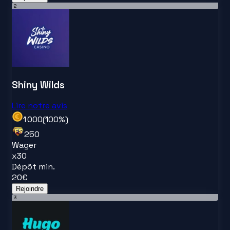
2
Shiny Wilds
Lire notre avis
1 000
(
100
%)
250
Wager
x
30
Dépôt min.
20
€
Rejoindre
3