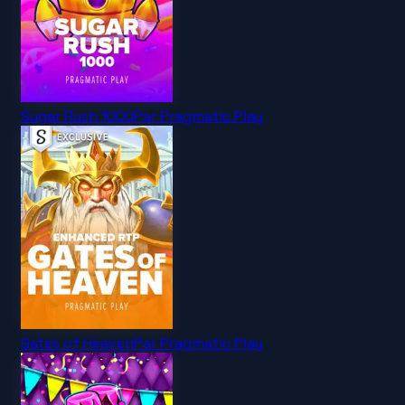
Sugar Rush 1000
Par
Pragmatic Play
Gates of Heaven
Par
Pragmatic Play