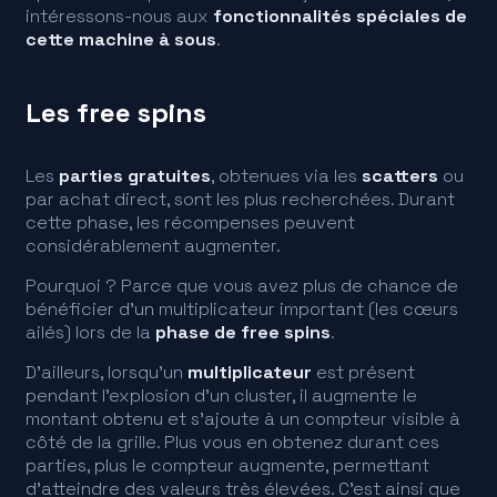
intéressons-nous aux
fonctionnalités spéciales de
cette machine à sous
.
Les free spins
Les
parties gratuites
, obtenues via les
scatters
ou
par achat direct, sont les plus recherchées. Durant
cette phase, les récompenses peuvent
considérablement augmenter.
Pourquoi ? Parce que vous avez plus de chance de
bénéficier d’un multiplicateur important (les cœurs
ailés) lors de la
phase de free spins
.
D’ailleurs, lorsqu'un
multiplicateur
est présent
pendant l'explosion d'un cluster, il augmente le
montant obtenu et s'ajoute à un compteur visible à
côté de la grille. Plus vous en obtenez durant ces
parties, plus le compteur augmente, permettant
d'atteindre des valeurs très élevées. C'est ainsi que