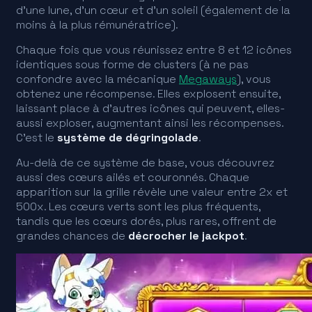
d’une lune, d’un cœur et d’un soleil (également de la
moins à la plus rémunératrice).
Chaque fois que vous réunissez entre 8 et 12 icônes
identiques sous forme de clusters (à ne pas
confondre avec la mécanique
Megaways
), vous
obtenez une récompense. Elles explosent ensuite,
laissant place à d’autres icônes qui peuvent, elles-
aussi exploser, augmentant ainsi les récompenses.
C’est le
système de dégringolade
.
Au-delà de ce système de base, vous découvrez
aussi des cœurs ailés et couronnés. Chaque
apparition sur la grille révèle une valeur entre 2x et
500x. Les cœurs verts sont les plus fréquents,
tandis que les cœurs dorés, plus rares, offrent de
grandes chances de
décrocher le jackpot
.