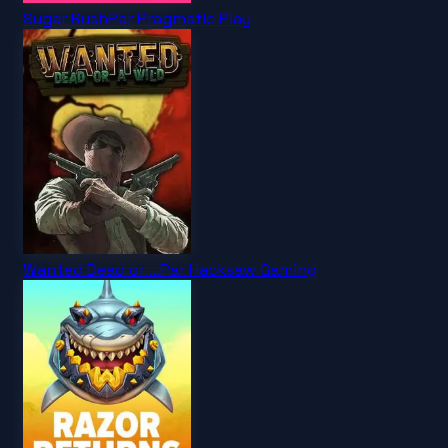
Sugar Rush
Par
Pragmatic Play
Wanted Dead or ...
Par
Hacksaw Gaming