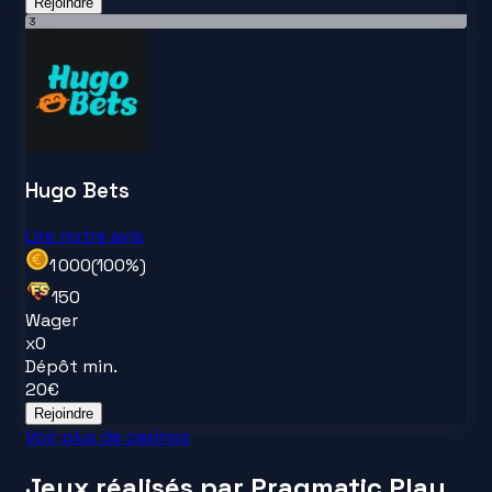
Rejoindre
3
Hugo Bets
Lire notre avis
1 000
(
100
%)
150
Wager
x
0
Dépôt min.
20
€
Rejoindre
Voir plus de casinos
Jeux réalisés par Pragmatic Play