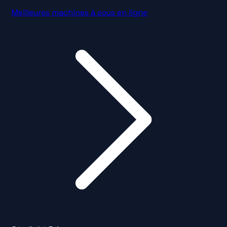
Meilleures machines à sous en ligne