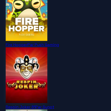
Fire Hopper
Par
Push Gaming
Respin Joker 81
Par
Synot