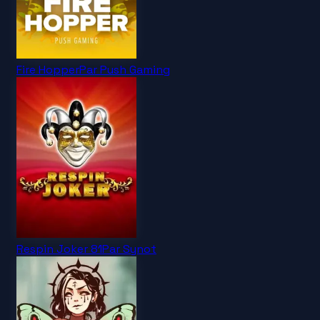
Fire Hopper
Par
Push Gaming
Respin Joker 81
Par
Synot