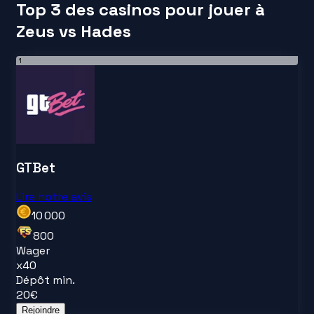
Top 3 des casinos pour jouer à
Zeus vs Hades
1
GTBet
Lire notre avis
10 000
800
Wager
x
40
Dépôt min.
20
€
Rejoindre