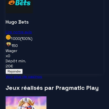
Hugo Bets
Lire notre avis
1 000
(
100
%)
150
Wager
x
0
Dépôt min.
20
€
Rejoindre
Voir plus de casinos
Jeux réalisés par Pragmatic Play