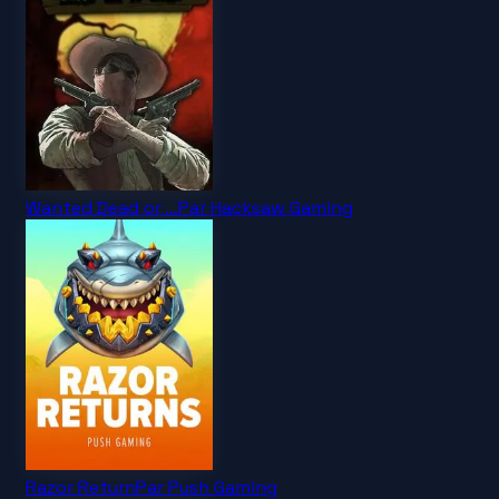
Wanted Dead or ...
Par
Hacksaw Gaming
Razor Return
Par
Push Gaming