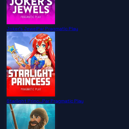
Joker's Jewel
Par
Pragmatic Play
Starlight Princ...
Par
Pragmatic Play