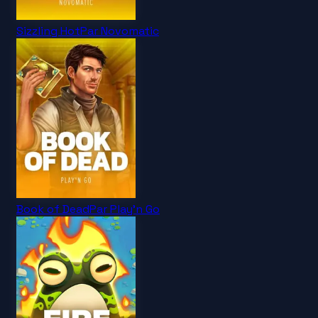
Sizzling Hot
Par
Novomatic
Book of Dead
Par
Play'n Go