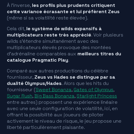
À l'inverse,
les profils plus prudents critiquent
cette variance écrasante et lui préfèrent Zeus
(même si sa volatilité reste élevée).
Cela dit,
le système de wilds expansifs à
multiplicateurs reste très apprécié
. Voir plusieurs
wilds s'étendre simultanément avec des
multiplicateurs élevés provoque des montées
d'adrénaline comparables aux
meilleurs titres du
catalogue Pragmatic Play
.
Comparé aux autres productions du célèbre
fournisseur,
Zeus vs Hades se distingue par sa
dualité Olympus/Hades
. Alors que les hits du
fournisseur (
Sweet Bonanza
,
Gates of Olympus
,
Sugar Rush
,
Big Bass Bonanza
,
Starlight Princess
entre autres) proposent une expérience linéaire
avec une seule configuration de volatilité, ici, en
offrant la possibilité aux joueurs de piloter
activement le niveau de risque, le jeu propose une
liberté particulièrement plaisante.