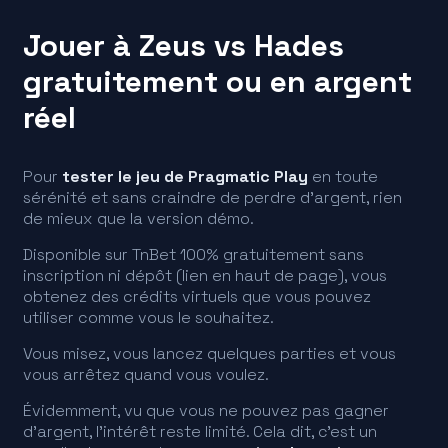
Jouer à Zeus vs Hades
gratuitement ou en argent
réel
Pour
tester le jeu de Pragmatic Play
en toute
sérénité et sans craindre de perdre d’argent, rien
de mieux que la version démo.
Disponible sur TnBet 100% gratuitement sans
inscription ni dépôt (lien en haut de page), vous
obtenez des crédits virtuels que vous pouvez
utiliser comme vous le souhaitez.
Vous misez, vous lancez quelques parties et vous
vous arrêtez quand vous voulez.
Évidemment, vu que vous ne pouvez pas gagner
d’argent, l’intérêt reste limité. Cela dit, c’est un