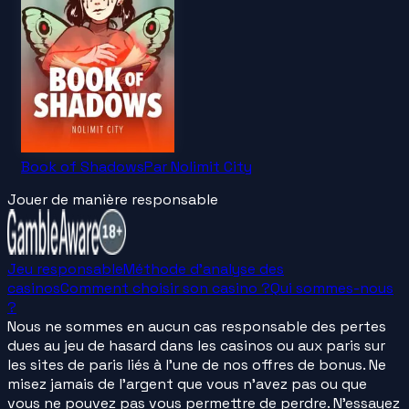
Book of Shadows
Par
Nolimit City
Jouer de manière responsable
Jeu responsable
Méthode d'analyse des
casinos
Comment choisir son casino ?
Qui sommes-nous
?
Nous ne sommes en aucun cas responsable des pertes
dues au jeu de hasard dans les casinos ou aux paris sur
les sites de paris liés à l'une de nos offres de bonus. Ne
misez jamais de l'argent que vous n'avez pas ou que
vous ne pouvez pas vous permettre de perdre. N'essayez