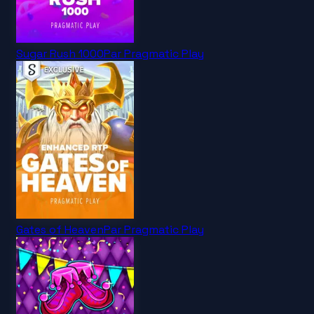
Sugar Rush 1000
Par
Pragmatic Play
Gates of Heaven
Par
Pragmatic Play