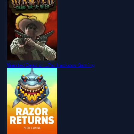
Wanted Dead or ...
Par
Hacksaw Gaming