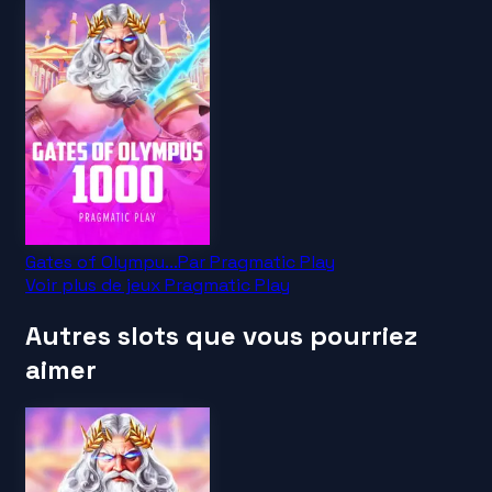
Gates of Olympu...
Par
Pragmatic Play
Voir plus de jeux Pragmatic Play
Autres slots que vous pourriez
aimer