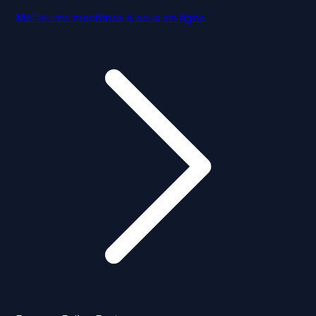
Meilleures machines à sous en ligne