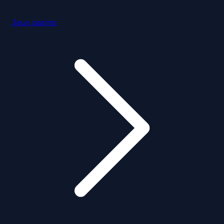
Jeux casino