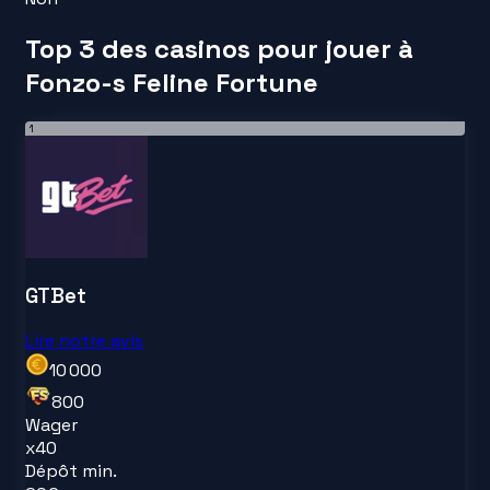
Top 3 des casinos pour jouer à
Fonzo-s Feline Fortune
1
GTBet
Lire notre avis
10 000
800
Wager
x
40
Dépôt min.