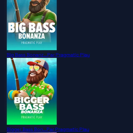
Big Bass Bonanz...
Par
Pragmatic Play
Bigger Bass Bon...
Par
Pragmatic Play