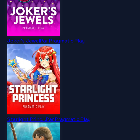
Joker's Jewel
Par
Pragmatic Play
Starlight Princ...
Par
Pragmatic Play