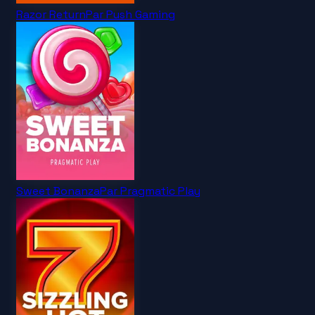
Razor Return
Par
Push Gaming
Sweet Bonanza
Par
Pragmatic Play