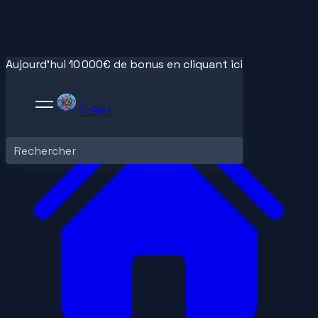
Aujourd'hui 10 000€ de bonus en cliquant ici
TnBet
Rechercher