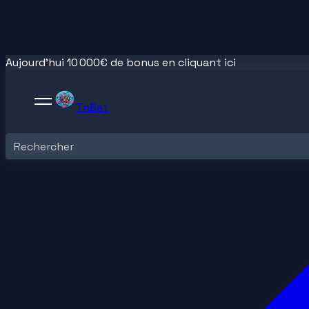
Aujourd'hui 10 000€ de bonus en cliquant ici
TnBet
Rechercher