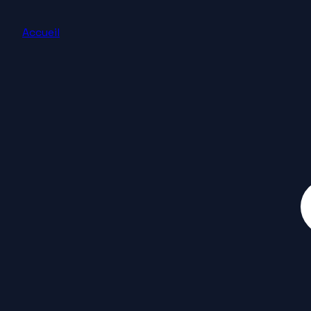
Accueil