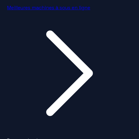
Meilleures machines à sous en ligne