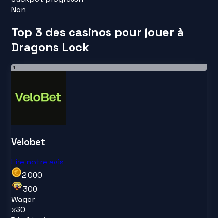
Non
Top 3 des casinos pour jouer à
Dragons Lock
1
Velobet
Lire notre avis
2 000
300
Wager
x
30