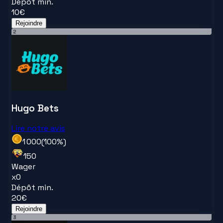
Dépôt min.
10
€
Rejoindre
2
Hugo Bets
Lire notre avis
1 000
(
100
%)
150
Wager
x
0
Dépôt min.
20
€
Rejoindre
3