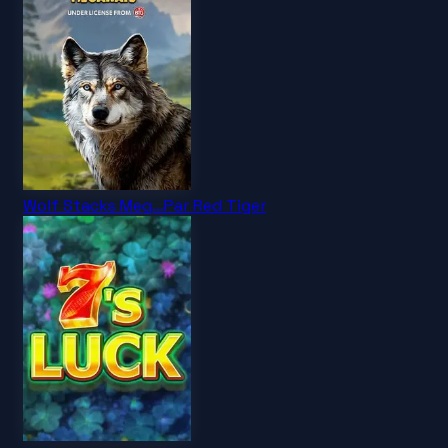
Wolf Stacks Meg...
Par
Red Tiger