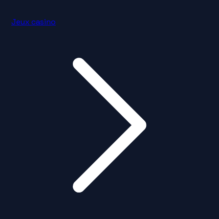
Jeux casino