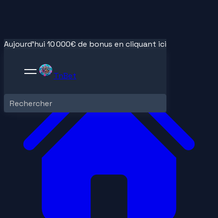
Aujourd'hui 10 000€ de bonus en cliquant ici
TnBet
Rechercher