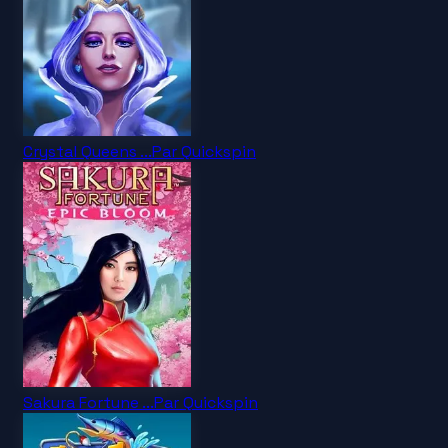
Crystal Queens ...
Par
Quickspin
Sakura Fortune ...
Par
Quickspin