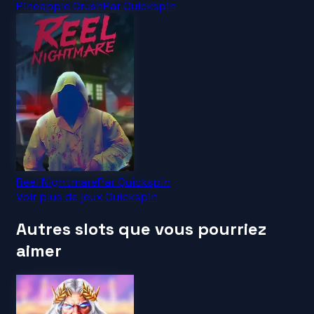
Pineapple Crush
Par
Quickspin
Reel Nightmare
Par
Quickspin
Voir plus de jeux Quickspin
Autres slots que vous pourriez
aimer