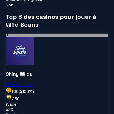
Non
Top 3 des casinos pour jouer à
Wild Beans
1
Shiny Wilds
Lire notre avis
1 000
(
100
%)
250
Wager
x
30