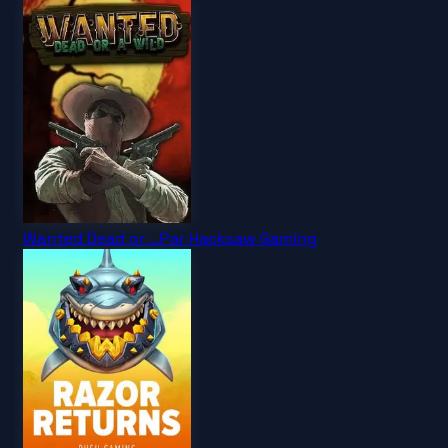
Wanted Dead or ...
Par
Hacksaw Gaming