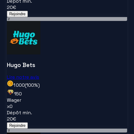
Dépôt min.
20
€
Rejoindre
2
Hugo Bets
Lire notre avis
1 000
(
100
%)
150
Wager
x
0
Dépôt min.
20
€
Rejoindre
3