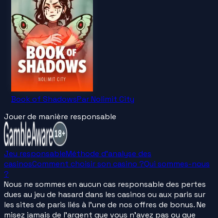
Book of Shadows
Par
Nolimit City
Jouer de manière responsable
Jeu responsable
Méthode d'analyse des
casinos
Comment choisir son casino ?
Qui sommes-nous
?
Nous ne sommes en aucun cas responsable des pertes
dues au jeu de hasard dans les casinos ou aux paris sur
les sites de paris liés à l'une de nos offres de bonus. Ne
misez jamais de l'argent que vous n'avez pas ou que