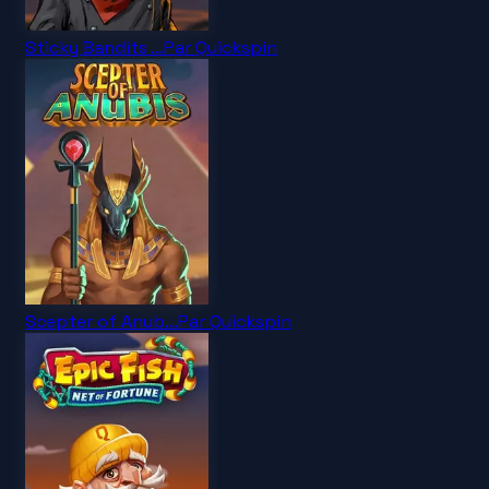
Sticky Bandits ...
Par
Quickspin
Scepter of Anub...
Par
Quickspin