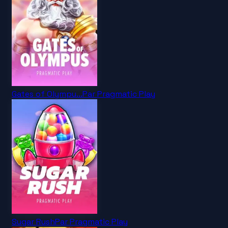
Gates of Olympu...
Par
Pragmatic Play
Sugar Rush
Par
Pragmatic Play