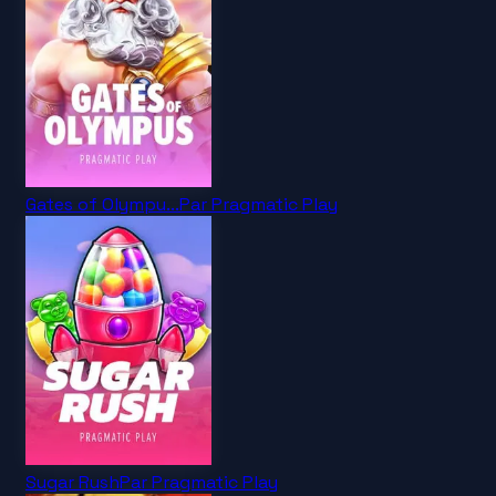
Gates of Olympu...
Par
Pragmatic Play
Sugar Rush
Par
Pragmatic Play