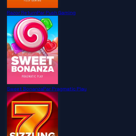
Razor Return
Par
Push Gaming
Sweet Bonanza
Par
Pragmatic Play