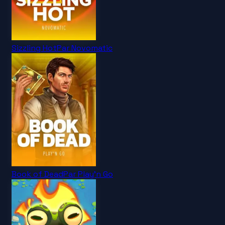
Sizzling Hot
Par
Novomatic
Book of Dead
Par
Play'n Go