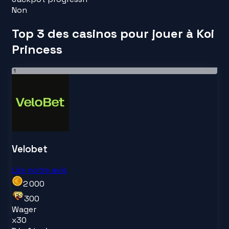
Non
Top 3 des casinos pour jouer à Koi
Princess
1
Velobet
Lire notre avis
2 000
300
Wager
x
30