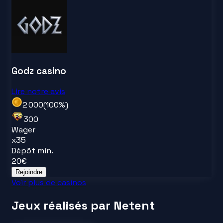
Godz casino
Lire notre avis
2 000
(
100
%)
300
Wager
x
35
Dépôt min.
20
€
Rejoindre
Voir plus de casinos
Jeux réalisés par Netent