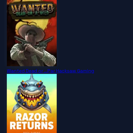
Wanted Dead or ...
Par
Hacksaw Gaming