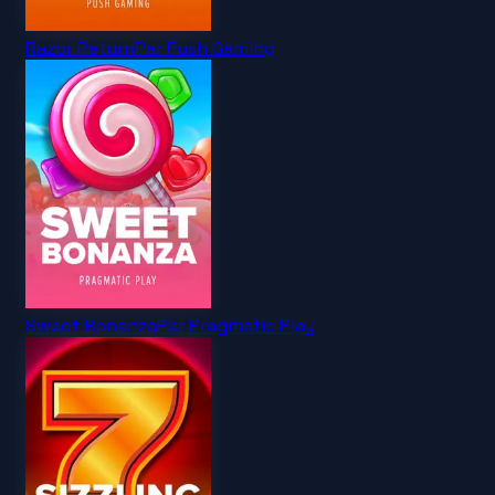
Razor Return
Par
Push Gaming
Sweet Bonanza
Par
Pragmatic Play