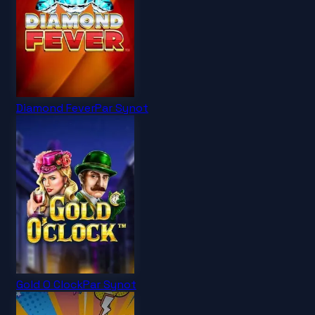
Diamond Fever
Par
Synot
Gold O Clock
Par
Synot