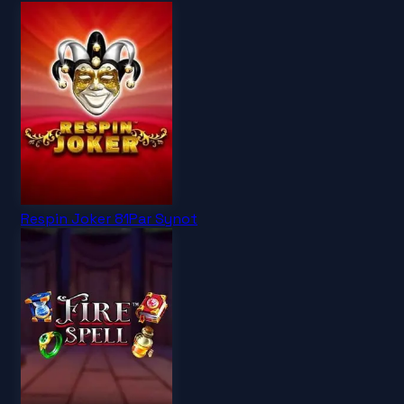
Respin Joker 81
Par
Synot