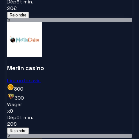
Dépôt min.
20
€
Rejoindre
2
Merlin casino
Lire notre avis
800
300
Wager
x
0
Dépôt min.
20
€
Rejoindre
3