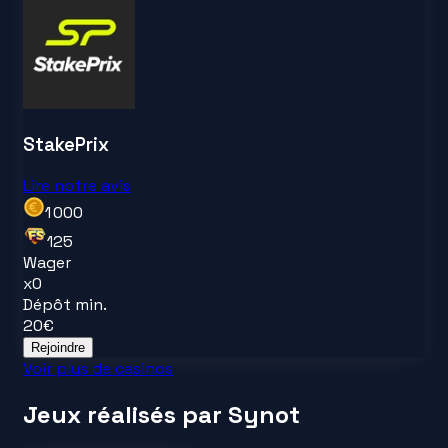
StakePrix
Lire notre avis
1 000
125
Wager
x
0
Dépôt min.
20
€
Rejoindre
Voir plus de casinos
Jeux réalisés par Synot