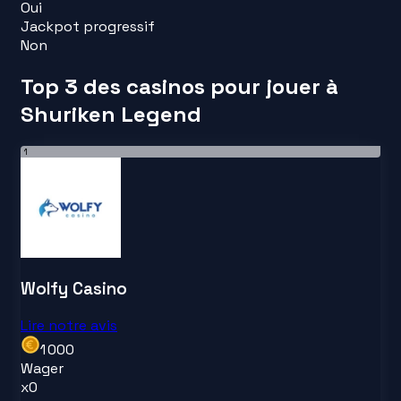
Oui
Jackpot progressif
Non
Top 3 des casinos pour jouer à
Shuriken Legend
1
Wolfy Casino
Lire notre avis
1 000
Wager
x
0