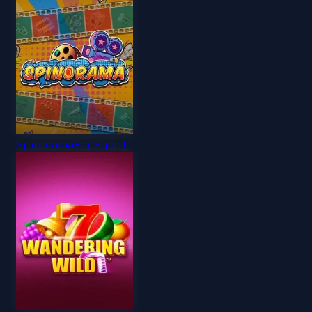
Spinorama
Par
Synot