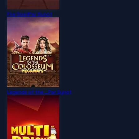
Fire Spell
Par
Synot
Legends of the ...
Par
Synot