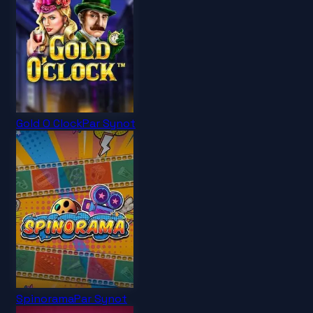
Gold O Clock
Par
Synot
Spinorama
Par
Synot