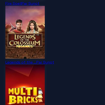
Fire Spell
Par
Synot
Legends of the ...
Par
Synot