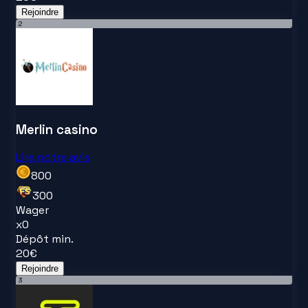
Rejoindre
2
Merlin casino
Lire notre avis
800
300
Wager
x
0
Dépôt min.
20
€
Rejoindre
3