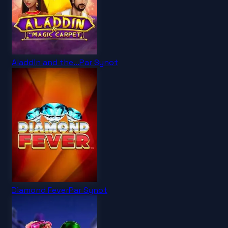
Aladdin and the...
Par
Synot
Diamond Fever
Par
Synot