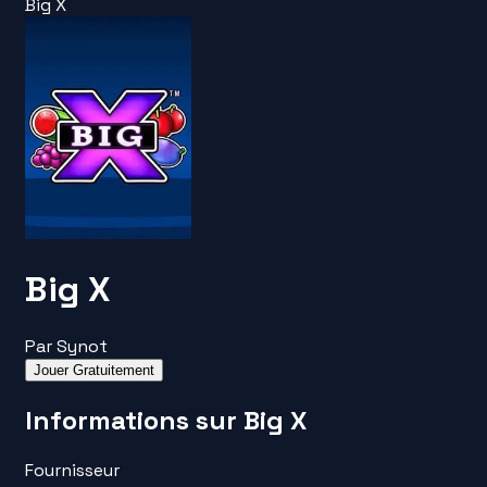
Big X
Big X
Par
Synot
Jouer Gratuitement
Informations sur Big X
Fournisseur