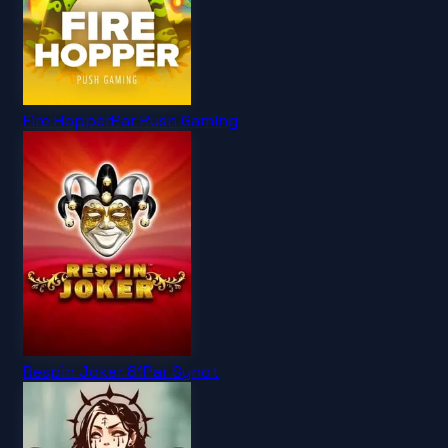
Fire Hopper
Par
Push Gaming
Respin Joker 81
Par
Synot